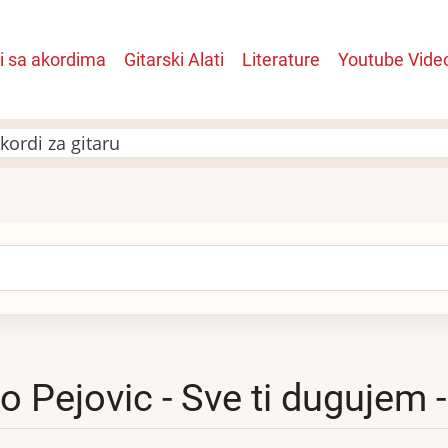
i sa akordima
Gitarski Alati
Literature
Youtube Vide
n
kordi za gitaru
arch
o Pejovic - Sve ti dugujem -