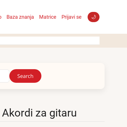
o
Baza znanja
Matrice
Prijavi se
🌙
 Akordi za gitaru