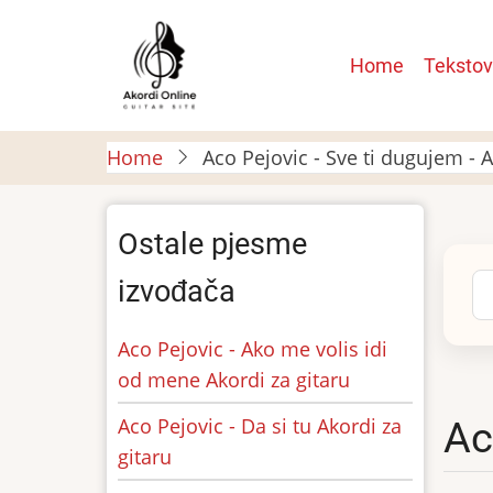
Skip
to
Main
Home
Tekstov
main
navigatio
content
Home
Aco Pejovic - Sve ti dugujem - A
Ostale pjesme
Se
izvođača
Aco Pejovic - Ako me volis idi
od mene Akordi za gitaru
Aco Pejovic - Da si tu Akordi za
Ac
gitaru