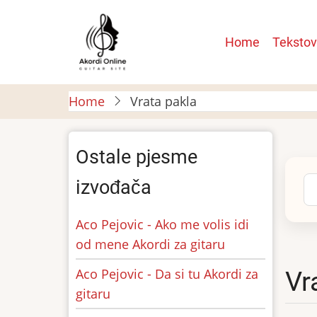
Skip
to
Main
Home
Tekstov
main
navigatio
content
Home
Vrata pakla
Ostale pjesme
Se
izvođača
Aco Pejovic - Ako me volis idi
od mene Akordi za gitaru
Aco Pejovic - Da si tu Akordi za
Vr
gitaru