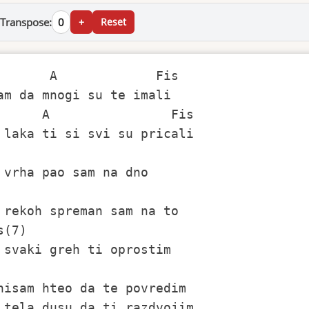
Transpose:
0
+
Reset
       A             Fis             

am da mnogi su te imali

      A                Fis

 laka ti si svi su pricali

      

 rekoh spreman sam na to

s(7)

 svaki greh ti oprostim

nisam hteo da te povredim

 tela dusu da ti razdvojim
