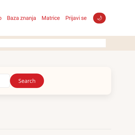
o
Baza znanja
Matrice
Prijavi se
🌙