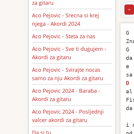
za gitaru
−
Aco Pejovic - Srecna si krej
njega - Akordi 2024
G 
Aco Pejovic - Steta za nas
Zn
Aco Pejovic - Sve ti dugujem -
G 
Akordi za gitaru
da
e 
Aco Pejovic - Svirajte nocas
samo za nju Akordi za gitaru
D
Aco Pejovic 2024 - Baraba -
al
Akordi za gitaru
Fi
da
Aco Pejovic 2024 - Posljednji
valcer akordi za gitaru
i 
Da si tu
od