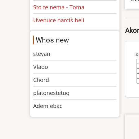
Sto te nema - Toma
Uvenuce narcis beli
Akor
Who's new
stevan
x
Vlado
Chord
platonestetuq
Ademjebac