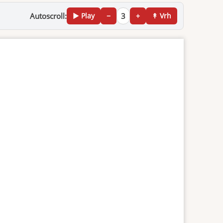
Autoscroll:
▶ Play
−
3
+
↟ Vrh