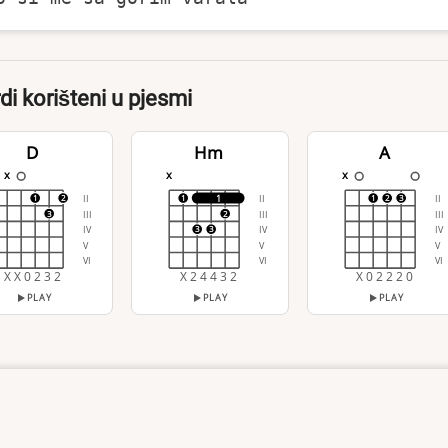
di korišteni u pjesmi
D
Hm
A
x
x
x
II
II
II
1
1
2
1
1
2
3
III
III
III
3
2
IV
IV
IV
3
3
V
V
V
VI
VI
VI
X X 0 2 3 2
X 2 4 4 3 2
X 0 2 2 2 0
PLAY
PLAY
PLAY