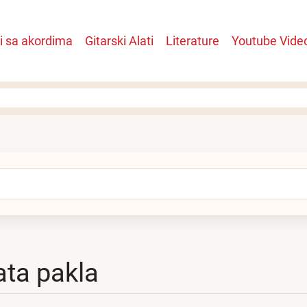
i sa akordima
Gitarski Alati
Literature
Youtube Vide
n
arch
ata pakla