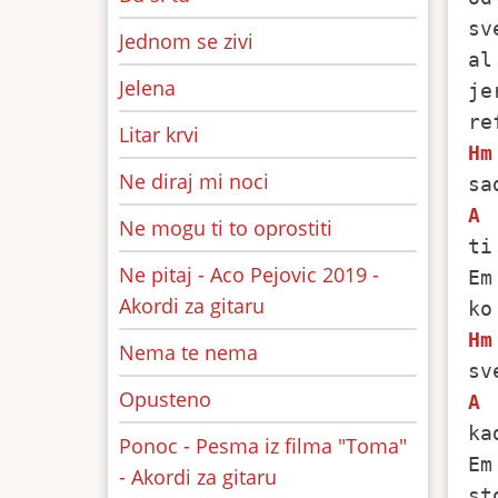
sv
Jednom se zivi
al
Jelena
je
Litar krvi
Hm
Ne diraj mi noci
A
Ne mogu ti to oprostiti
ti
Ne pitaj - Aco Pejovic 2019 -
Em
Akordi za gitaru
Hm
Nema te nema
Opusteno
A
ka
Ponoc - Pesma iz filma "Toma"
Em
- Akordi za gitaru