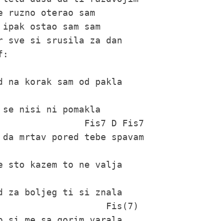
e ruzno oterao sam

 ipak ostao sam sam

r sve si srusila za dan

 se nisi ni pomakla

                Fis7 D Fis7

d za boljeg ti si znala

                    Fis(7)
