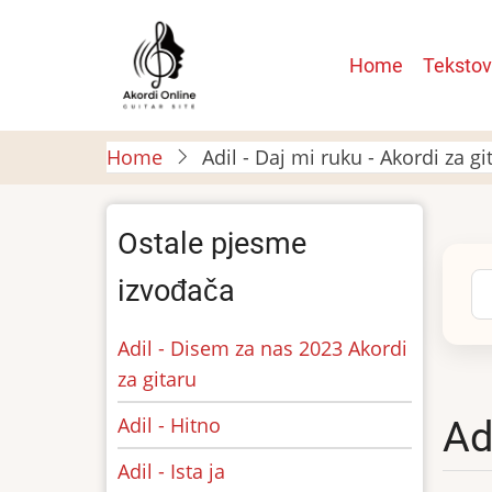
Skip
to
Main
Home
Tekstov
main
navigatio
content
Home
Adil - Daj mi ruku - Akordi za gi
Ostale pjesme
Se
izvođača
Adil - Disem za nas 2023 Akordi
za gitaru
Adil - Hitno
Ad
Adil - Ista ja