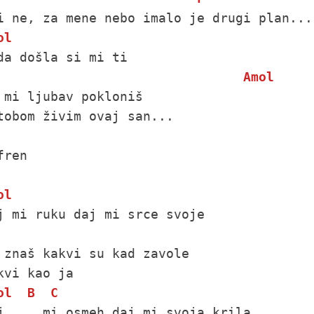
ol
da došla si mi ti

Amol
 mi ljubav pokloniš

tobom živim ovaj san...

fren

ol
j mi ruku daj mi srce svoje

 znaš kakvi su kad zavole

ol
B
C
j     mi osmeh daj mi svoja krila
