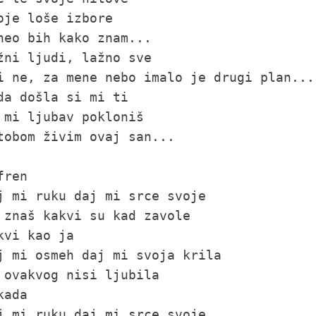
oje loše izbore

neo bih kako znam...

žni ljudi, lažno sve

i ne, za mene nebo imalo je drugi plan...

da došla si mi ti

 mi ljubav pokloniš

tobom živim ovaj san...

fren

j mi ruku daj mi srce svoje

 znaš kakvi su kad zavole

kvi kao ja

j mi osmeh daj mi svoja krila

 ovakvog nisi ljubila

kada

j mi ruku daj mi srce svoje
