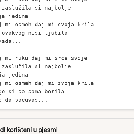
 zaslužila si najbolje

ja jedina

j mi osmeh daj mi svoja krila

 ovakvog nisi ljubila

kada...

j mi ruku daj mi srce svoje

 zaslužila si najbolje

ja jedina

j mi osmeh daj mi svoja krila

go si se sama borila

di korišteni u pjesmi