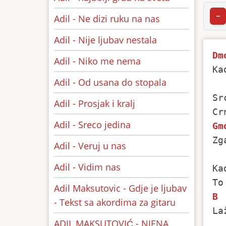
−
Adil - Ne dizi ruku na nas
Adil - Nije ljubav nestala
Dm
Adil - Niko me nema
Ka
Adil - Od usana do stopala
Sr
Adil - Prosjak i kralj
Adil - Sreco jedina
Gm
Zg
Adil - Veruj u nas
Adil - Vidim nas
Ka
Adil Maksutovic - Gdje je ljubav
B
- Tekst sa akordima za gitaru
La
ADIL MAKSUTOVIĆ - NJENA