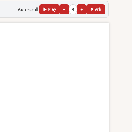
Autoscroll:
▶ Play
−
3
+
↟ Vrh