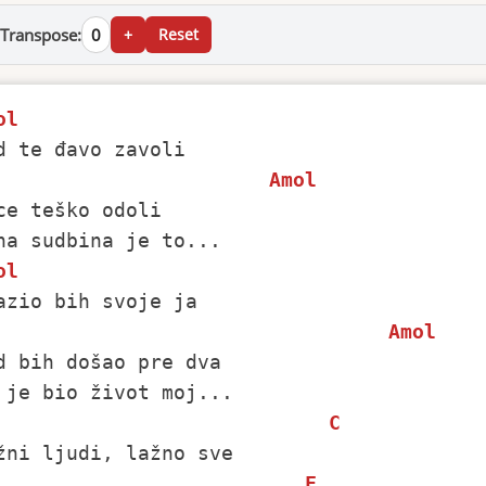
Transpose:
0
+
Reset
ol
d te đavo zavoli

Amol
ce teško odoli

ol
azio bih svoje ja

Amol
d bih došao pre dva

C
žni ljudi, lažno sve

F