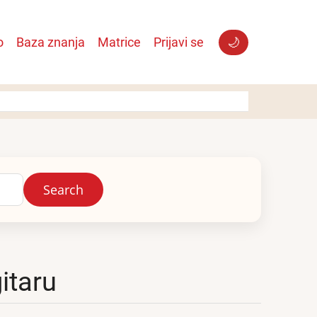
o
Baza znanja
Matrice
Prijavi se
🌙
gitaru