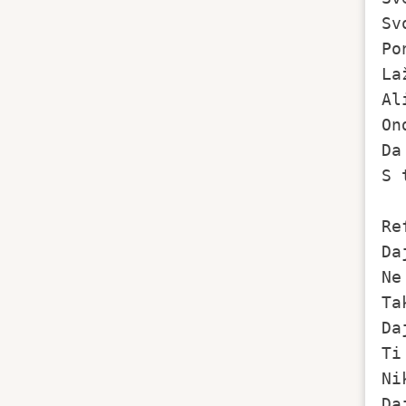
Sv
Po
La
Al
On
Da
S 
Re
Da
Ne
Ta
Da
Ti
Ni
Da