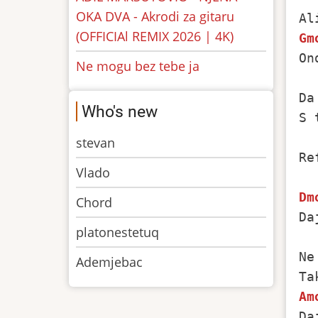
OKA DVA - Akrodi za gitaru
(OFFICIAl REMIX 2026 | 4K)
Gm
On
Ne mogu bez tebe ja
Da
Who's new
S 
stevan
Re
Vlado
Dm
Chord
Da
platonestetuq
Ne
Ademjebac
Am
Da