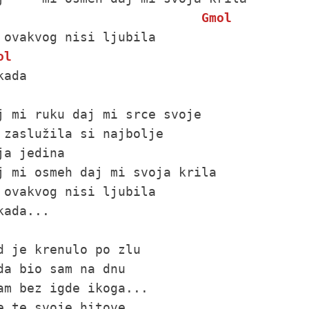
Gmol
ol
kada

j mi ruku daj mi srce svoje

 zaslužila si najbolje

ja jedina

j mi osmeh daj mi svoja krila

 ovakvog nisi ljubila

kada...

d je krenulo po zlu

da bio sam na dnu

am bez igde ikoga...

e te svoje hitove
