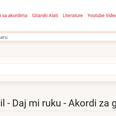
i sa akordima
Gitarski Alati
Literature
Youtube Vide
n
taru
arch
il - Daj mi ruku - Akordi za 