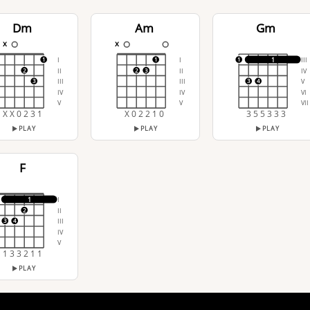
Dm
Am
Gm
x
x
I
I
III
1
1
1
1
II
II
IV
2
2
3
III
III
V
3
3
4
IV
IV
VI
V
V
VII
X X 0 2 3 1
X 0 2 2 1 0
3 5 5 3 3 3
PLAY
PLAY
PLAY
F
I
1
II
2
III
3
4
IV
V
1 3 3 2 1 1
PLAY