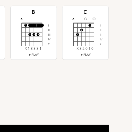
B
C
x
x
I
I
1
1
1
II
II
2
III
III
3
3
3
3
IV
IV
V
V
X 1 3 3 3 1
X 3 2 0 1 0
PLAY
PLAY