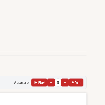
Autoscroll:
▶ Play
−
3
+
↟ Vrh