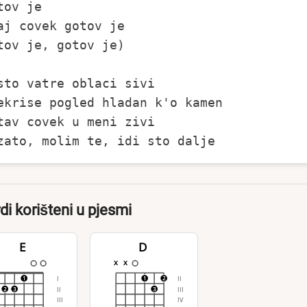
tov je

aj covek gotov je

tov je, gotov je)

sto vatre oblaci sivi

ekrise pogled hladan k'o kamen

tav covek u meni zivi

di korišteni u pjesmi
E
D
x
x
I
II
1
1
2
II
III
2
3
3
III
IV