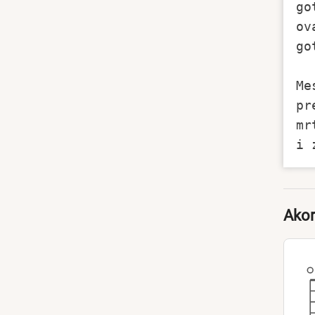
go
ov
go
Me
pr
mr
Akor