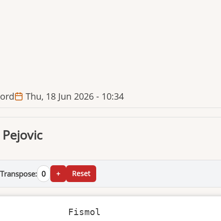
ord
Thu, 18 Jun 2026 - 10:34
 Pejovic
Transpose:
0
+
Reset
             Fismol
