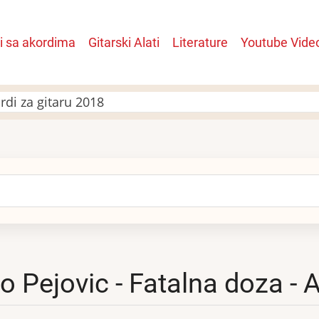
i sa akordima
Gitarski Alati
Literature
Youtube Vide
n
rdi za gitaru 2018
arch
o Pejovic - Fatalna doza - 