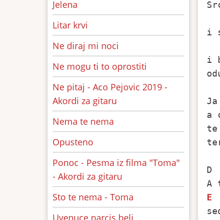
Jelena
Sr
Litar krvi
i 
Ne diraj mi noci
i 
Ne mogu ti to oprostiti
od
Ne pitaj - Aco Pejovic 2019 -
Akordi za gitaru
Ja
a 
Nema te nema
te
Opusteno
te
Ponoc - Pesma iz filma "Toma"
D 
- Akordi za gitaru
Sto te nema - Toma
E
se
Uvenuce narcis beli