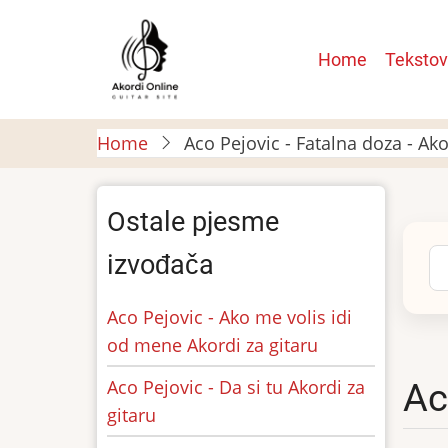
Skip
to
Main
Home
Tekstov
main
navigatio
content
Home
Aco Pejovic - Fatalna doza - Ako
Ostale pjesme
Se
izvođača
Aco Pejovic - Ako me volis idi
od mene Akordi za gitaru
Aco Pejovic - Da si tu Akordi za
Ac
gitaru