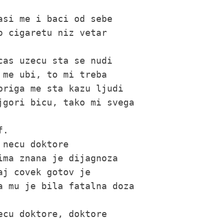
asi me i baci od sebe

o cigaretu niz vetar

cas uzecu sta se nudi

 me ubi, to mi treba

briga me sta kazu ljudi

jgori bicu, tako mi svega

.

 necu doktore

ima znana je dijagnoza

aj covek gotov je

a mu je bila fatalna doza

ecu doktore, doktore
