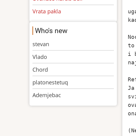
Vrata pakla
ug
ka
Who's new
No
stevan
to
i 
Vlado
na
Chord
Ref
platonestetuq
Ja
Ademjebac
sv
ov
on
(N