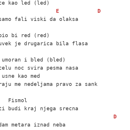
ce kao led (led)

E
D
samo fali viski da olaksa

bio bi red (red)

uvek je drugarica bila flasa

 umoran i bled (bled)

celu noc svira pesma nasa

 usne kao med

raju me nedeljama pravo za sank

   Fismol

D
dam metara iznad neba
