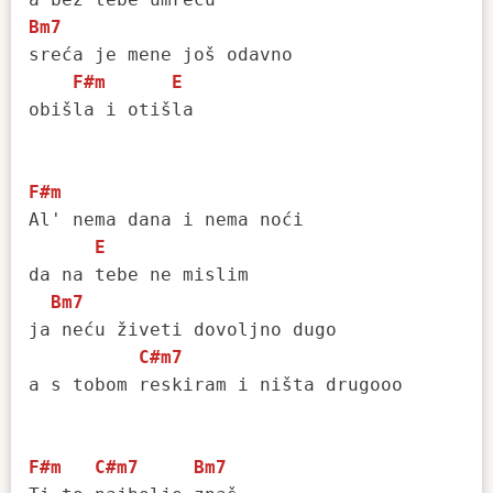
Bm7
sreća je mene još odavno 

F#m
E
obišla i otišla

F#m
Al' nema dana i nema noći 

E
da na tebe ne mislim

Bm7
ja neću živeti dovoljno dugo

C#m7
a s tobom reskiram i ništa drugooo

F#m
C#m7
Bm7