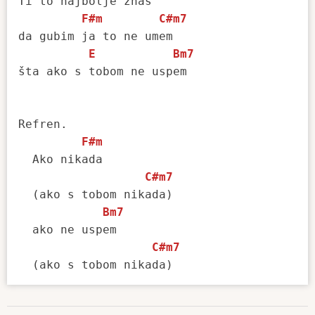
Ti to najbolje znaš

F#m
C#m7
da gubim ja to ne umem

E
Bm7
šta ako s tobom ne uspem

Refren.

F#m
  Ako nikada 

C#m7
  (ako s tobom nikada)

Bm7
  ako ne uspem 

C#m7