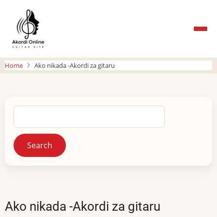
Skip
to
main
content
Home
Ako nikada -Akordi za gitaru
Search
Ako nikada -Akordi za gitaru