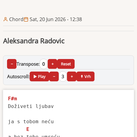
Chord
Sat, 20 Jun 2026 - 12:38
Aleksandra Radovic
Transpose:
0
−
+
Reset
Autoscroll:
3
▶ Play
−
+
↟ Vrh
F#m
Doživeti ljubav 

ja s tobom neću 

E