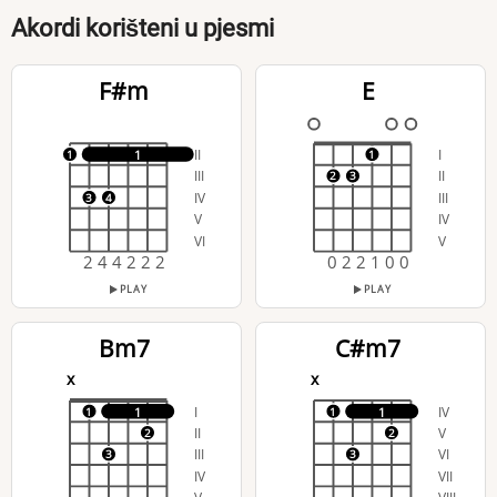
Akordi korišteni u pjesmi
F#m
E
II
I
1
1
1
III
II
2
3
IV
III
3
4
V
IV
VI
V
2 4 4 2 2 2
0 2 2 1 0 0
PLAY
PLAY
Bm7
C#m7
x
x
I
IV
1
1
1
1
II
V
2
2
III
VI
3
3
IV
VII