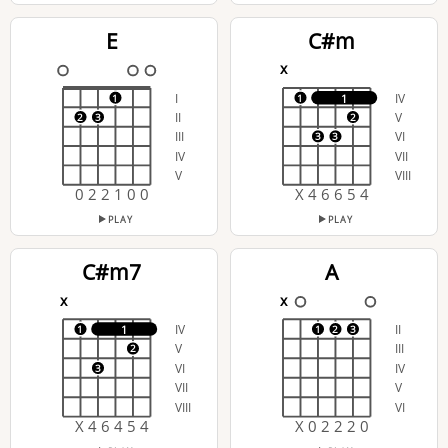
E
C#m
x
I
IV
1
1
1
II
V
2
3
2
III
VI
3
3
IV
VII
V
VIII
0 2 2 1 0 0
X 4 6 6 5 4
PLAY
PLAY
C#m7
A
x
x
IV
II
1
1
1
2
3
V
III
2
VI
IV
3
VII
V
VIII
VI
X 4 6 4 5 4
X 0 2 2 2 0