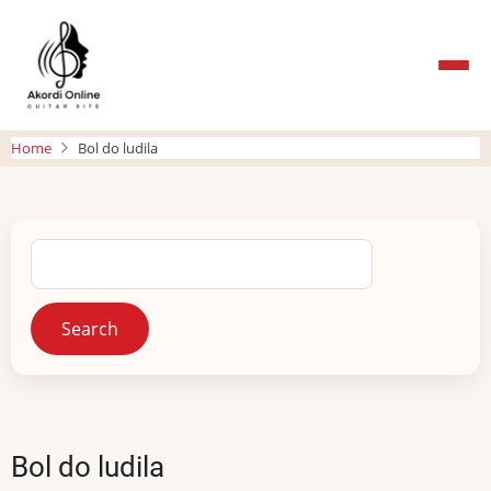
Skip
to
main
content
Home
Bol do ludila
Search
Bol do ludila