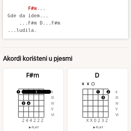
F#m
...

Gde da idem...

    ...F#m D...F#m   

Akordi korišteni u pjesmi
F#m
D
x
x
II
II
1
1
1
2
III
III
3
IV
IV
3
4
V
V
VI
VI
2 4 4 2 2 2
X X 0 2 3 2
PLAY
PLAY