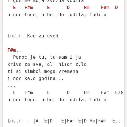
i gde me moja zvezda vodila

E
F#m
E
D
Hm
F#m
D
u noc tuge, u bol do ludila, ludila

Instr. Kao za uvod

F#m
...

  Ponoc je tu, tu sam i ja

kriva za sve, al' nisam z.la

ti si simbol moga vremena

i noc ka.o godina...

...

  E   F#m     E      D     Hm    F#m  E/G#

u noc tuge, u bol do ludila, ludila

Instr. - |A  E|D   E|F#m E|D Hm|F#m  E...
