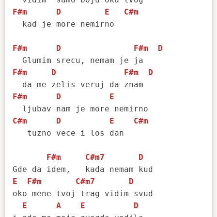
F#m
D
E
C#m
  kad je more nemirno

F#m
D
F#m
D
F#m
D
F#m
D
F#m
D
E
C#m
D
E
C#m
   tuzno vece i los dan

F#m
C#m7
D
E
F#m
C#m7
D
oko mene tvoj trag vidim svud

E
A
E
D