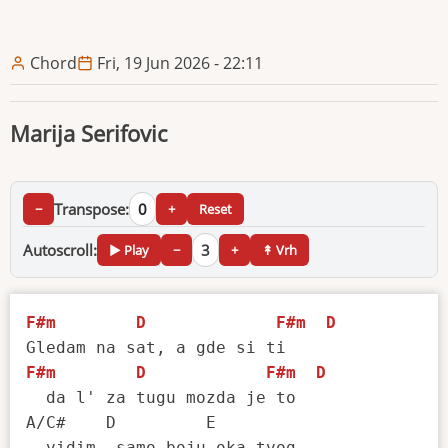
Chord
Fri, 19 Jun 2026 - 22:11
Marija Serifovic
Transpose:
0
−
+
Reset
Autoscroll:
3
▶ Play
−
+
↟ Vrh
F#m
D
F#m
D
F#m
D
F#m
D
  da l' za tugu mozda je to

A/C#    D         E
