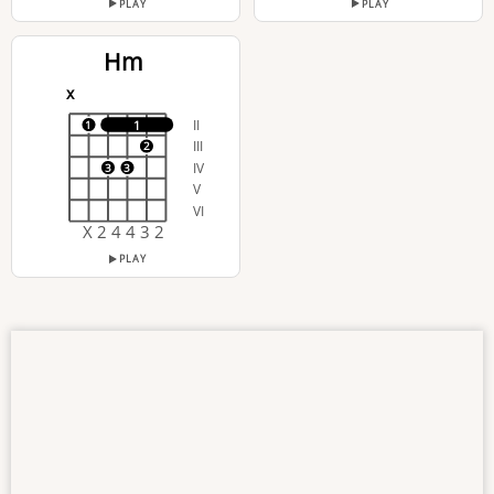
PLAY
PLAY
Hm
x
II
1
1
III
2
IV
3
3
V
VI
X 2 4 4 3 2
PLAY