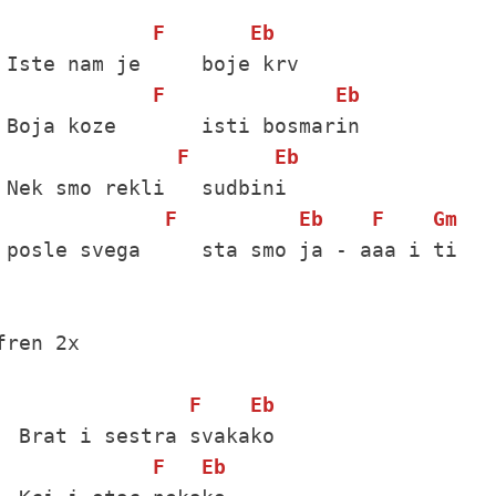
F
Eb
F
Eb
F
Eb
F
Eb
F
Gm
 posle svega     sta smo ja - aaa i ti

fren 2x

F
Eb
F
Eb