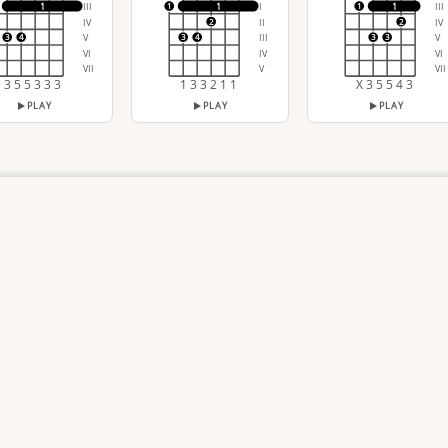
III
I
III
1
1
1
1
1
IV
II
IV
2
2
V
III
V
3
4
3
4
3
3
VI
IV
VI
VII
V
VII
3 5 5 3 3 3
1 3 3 2 1 1
X 3 5 5 4 3
PLAY
PLAY
PLAY