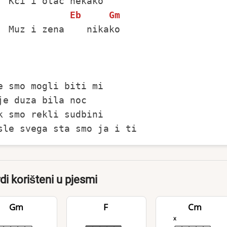
Eb
Gm
  Muz i zena    nikako

e smo mogli biti mi

je duza bila noc

k smo rekli sudbini

di korišteni u pjesmi
Gm
F
Cm
x