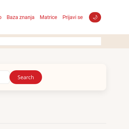
o
Baza znanja
Matrice
Prijavi se
🌙