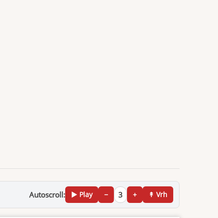
Autoscroll:
▶ Play
−
3
+
↟ Vrh