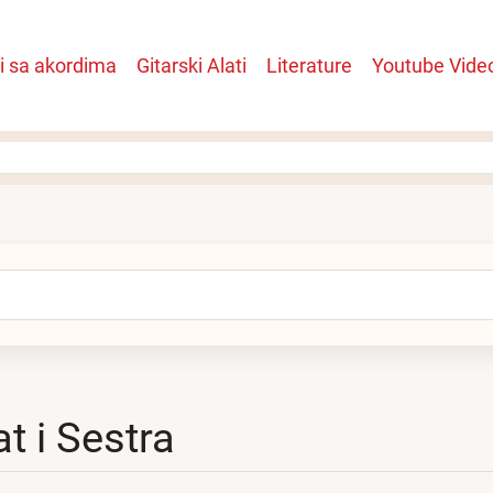
i sa akordima
Gitarski Alati
Literature
Youtube Vide
n
arch
at i Sestra