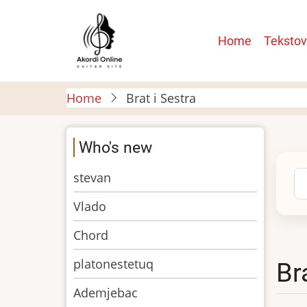
Skip
to
Main
Home
Tekstov
main
navigatio
content
Home
Brat i Sestra
Who's new
stevan
Se
Vlado
Chord
platonestetuq
Br
Ademjebac