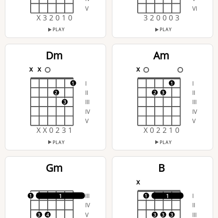
V
VI
X 3 2 0 1 0
3 2 0 0 0 3
PLAY
PLAY
Dm
Am
x
x
x
I
I
1
1
II
II
2
2
3
III
III
3
IV
IV
V
V
X X 0 2 3 1
X 0 2 2 1 0
PLAY
PLAY
Gm
B
x
III
I
1
1
1
1
IV
II
V
III
3
4
3
3
3