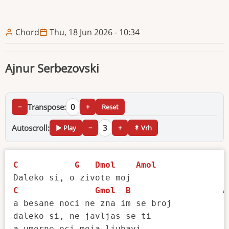
Chord
Thu, 18 Jun 2026 - 10:34
Ajnur Serbezovski
Transpose:
0
−
+
Reset
Autoscroll:
3
▶ Play
−
+
↟ Vrh
C
G
Dmol
Amol
C
Gmol
B
A
a besane noci ne zna im se broj

daleko si, ne javljas se ti

a umorne oci moja ljubavi
