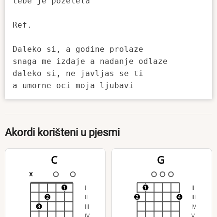
tebe je pozelela

Ref.

Daleko si, a godine prolaze

snaga me izdaje a nadanje odlaze

daleko si, ne javljas se ti

Akordi korišteni u pjesmi
C
G
x
I
II
1
1
II
III
2
2
4
III
IV
3
IV
V