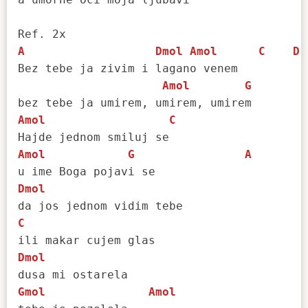
A
Dmol
Amol
C
D
Bez tebe ja zivim i lagano venem

Amol
G
Amol
C
Amol
G
A
Dmol
C
Dmol
Gmol
Amol