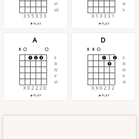
VI
IV
VII
V
3 5 5 3 3 3
X 1 3 3 3 1
PLAY
PLAY
A
D
x
x
x
II
II
1
2
3
1
2
III
III
3
IV
IV
V
V
VI
VI
X 0 2 2 2 0
X X 0 2 3 2
PLAY
PLAY