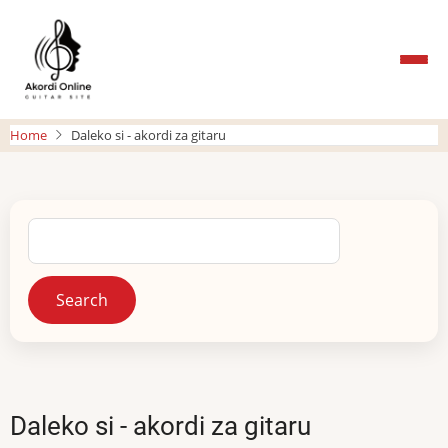
Skip
to
main
content
Home
Daleko si - akordi za gitaru
Search
Daleko si - akordi za gitaru