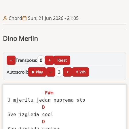
Chord
Sun, 21 Jun 2026 - 21:05
Dino Merlin
Transpose:
0
−
+
Reset
Autoscroll:
3
▶ Play
−
+
↟ Vrh
F#m
U mjerilu jedan naprema sto 

D
Sve izgleda cool

D
Sve izgleda sretno
