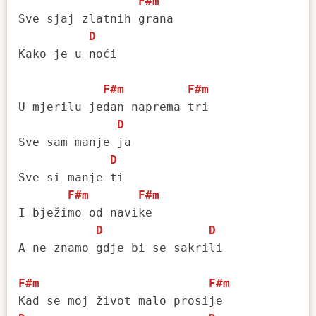
F#m
Sve sjaj zlatnih grana 

D
Kako je u noći

F#m
F#m
U mjerilu jedan naprema tri 

D
Sve sam manje ja

D
Sve si manje ti

F#m
F#m
I bježimo od navike

D
D
A ne znamo gdje bi se sakrili

F#m
F#m