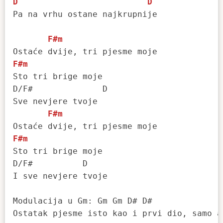
D
D
Pa na vrhu ostane najkrupnije

F#m
F#m
Sto tri brige moje

D/F#              D

Sve nevjere tvoje

F#m
F#m
Sto tri brige moje

D/F#          D

I sve nevjere tvoje

Modulacija u Gm: Gm Gm D# D#

Ostatak pjesme isto kao i prvi dio, samo a