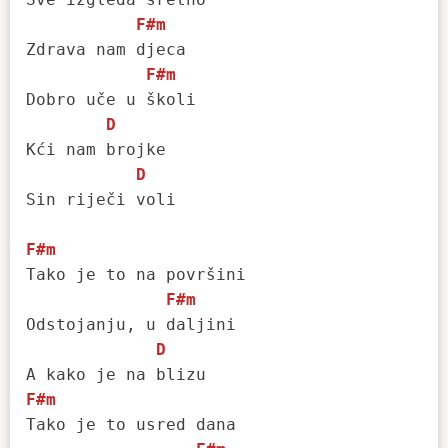
F#m
Zdrava nam djeca

F#m
Dobro uče u školi 

D
Kći nam brojke 

D
Sin riječi voli

F#m
Tako je to na površini 

F#m
Odstojanju, u daljini 

D
F#m
Tako je to usred dana 
