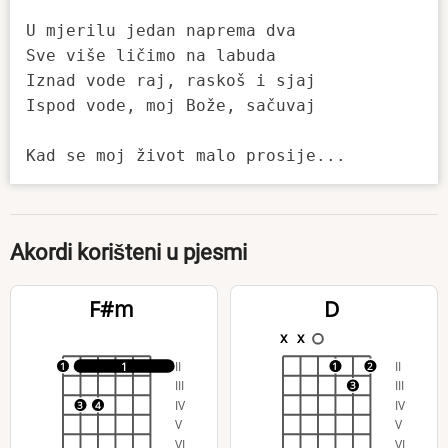
U mjerilu jedan naprema dva 

Sve više ličimo na labuda 

Iznad vode raj, raskoš i sjaj 

Ispod vode, moj Bože, sačuvaj

Akordi korišteni u pjesmi
F#m
D
x
x
II
II
1
1
1
2
III
III
3
IV
IV
3
4
V
V
VI
VI