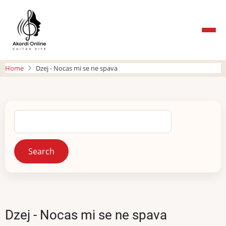
Skip
to
main
content
Home
Dzej - Nocas mi se ne spava
Search
Dzej - Nocas mi se ne spava