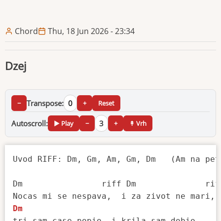
Chord
Thu, 18 Jun 2026 - 23:34
Dzej
Transpose:
0
−
+
Reset
Autoscroll:
3
▶ Play
−
+
↟ Vrh
Uvod RIFF: Dm, Gm, Am, Gm, Dm   (Am na peto
Dm                riff Dm              riff
Dm