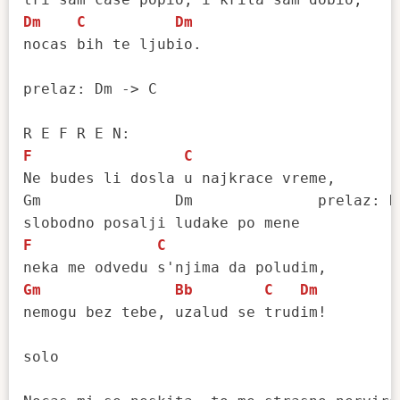
Dm
C
Dm
nocas bih te ljubio.

prelaz: Dm -> C

F
C
Ne budes li dosla u najkrace vreme, 

Gm               Dm              prelaz: Dm
F
C
Gm
Bb
C
Dm
nemogu bez tebe, uzalud se trudim!

solo
