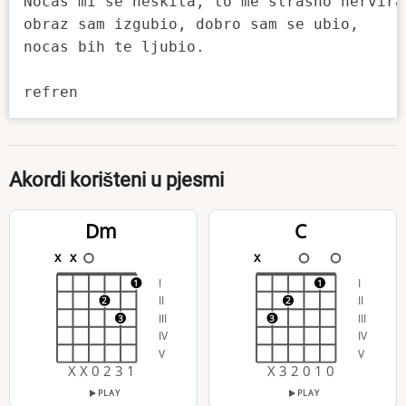
Nocas mi se neskita, to me strasno nervira,
obraz sam izgubio, dobro sam se ubio, 

nocas bih te ljubio.

Akordi korišteni u pjesmi
Dm
C
x
x
x
I
I
1
1
II
II
2
2
III
III
3
3
IV
IV
V
V
X X 0 2 3 1
X 3 2 0 1 0
PLAY
PLAY