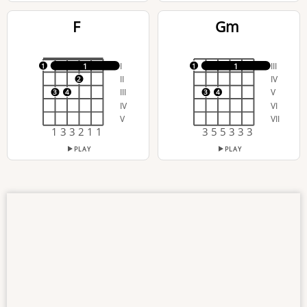
F
Gm
I
III
1
1
1
1
II
IV
2
III
V
3
4
3
4
IV
VI
V
VII
1 3 3 2 1 1
3 5 5 3 3 3
PLAY
PLAY