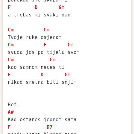
F
D
Gm
a trebas mi svaki dan

Cm
Gm
Cm
F
Gm
Cm
Gm
F
D
Gm
nikad sretna biti snjim

A#
F
D7