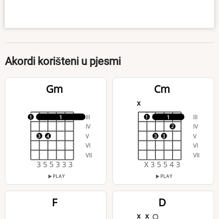
Akordi korišteni u pjesmi
Gm
Cm
x
III
III
1
1
1
1
IV
IV
2
V
V
3
4
3
3
VI
VI
VII
VII
3 5 5 3 3 3
X 3 5 5 4 3
PLAY
PLAY
F
D
x
x