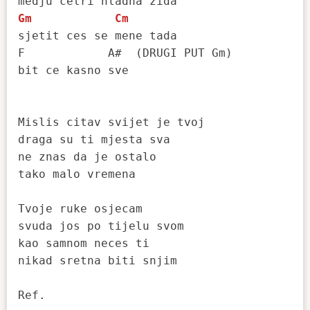
Gm
Cm
sjetit ces se mene tada

F            A#  (DRUGI PUT Gm)

bit ce kasno sve

Mislis citav svijet je tvoj

draga su ti mjesta sva

ne znas da je ostalo

tako malo vremena

Tvoje ruke osjecam

svuda jos po tijelu svom

kao samnom neces ti

nikad sretna biti snjim

Ref.
