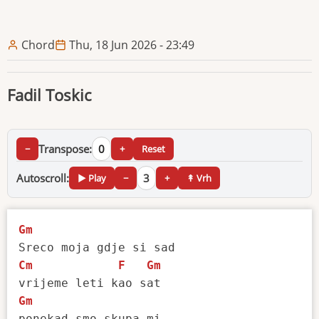
Chord
Thu, 18 Jun 2026 - 23:49
Fadil Toskic
Transpose:
0
−
+
Reset
Autoscroll:
3
▶ Play
−
+
↟ Vrh
Gm
Cm
F
Gm
Gm