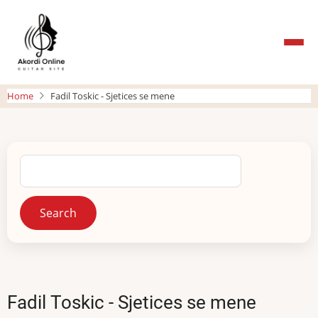
Skip
to
main
content
Home
Fadil Toskic - Sjetices se mene
Search
Fadil Toskic - Sjetices se mene