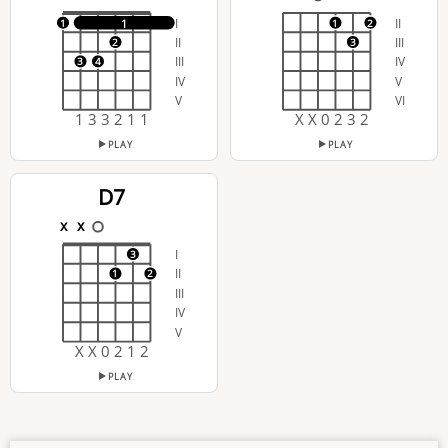
I
II
1
1
1
2
II
III
2
3
III
IV
3
4
IV
V
V
VI
1 3 3 2 1 1
X X 0 2 3 2
PLAY
PLAY
D7
x
x
I
3
II
1
2
III
IV
V
X X 0 2 1 2
PLAY