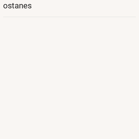
ostanes