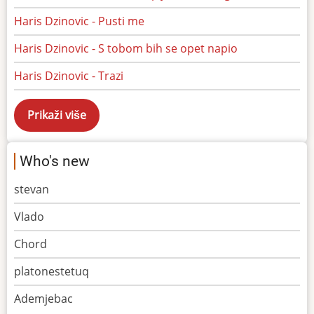
Haris Dzinovic - Pusti me
Haris Dzinovic - S tobom bih se opet napio
Haris Dzinovic - Trazi
Who's new
stevan
Vlado
Chord
platonestetuq
Ademjebac