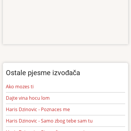
Ostale pjesme izvođača
Ako mozes ti
Dajte vina hocu lom
Haris Dzinovic - Poznaces me
Haris Dzinovic - Samo zbog tebe sam tu