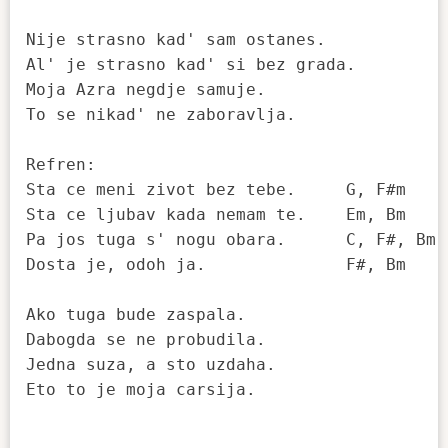
Nije strasno kad' sam ostanes.

Al' je strasno kad' si bez grada.

Moja Azra negdje samuje.

To se nikad' ne zaboravlja.

Refren:

Sta ce meni zivot bez tebe.     G, F#m

Sta ce ljubav kada nemam te.    Em, Bm

Pa jos tuga s' nogu obara.      C, F#, Bm

Dosta je, odoh ja.              F#, Bm

Ako tuga bude zaspala.

Dabogda se ne probudila.

Jedna suza, a sto uzdaha.

Eto to je moja carsija.
