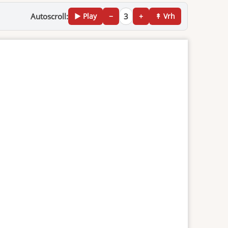
Autoscroll:
▶ Play
−
3
+
↟ Vrh