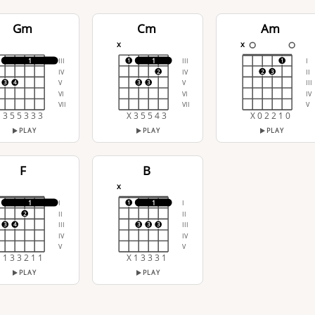
Gm
Cm
Am
x
x
III
III
I
1
1
1
1
IV
IV
II
2
2
3
V
V
III
3
4
3
3
VI
VI
IV
VII
VII
V
3 5 5 3 3 3
X 3 5 5 4 3
X 0 2 2 1 0
PLAY
PLAY
PLAY
F
B
x
I
I
1
1
1
II
II
2
III
III
3
4
3
3
3
IV
IV
V
V
1 3 3 2 1 1
X 1 3 3 3 1
PLAY
PLAY