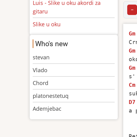
Luis - Slike u oku akordi za
−
gitaru
Slike u oku
Gm
Who's new
Gm
stevan
Gm
Vlado
Chord
Cm
platonestetuq
D7
Ademjebac
a 