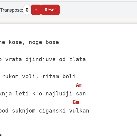
Transpose:
0
+
Reset
Am
Gm
pod suknjom ciganski vulkan
