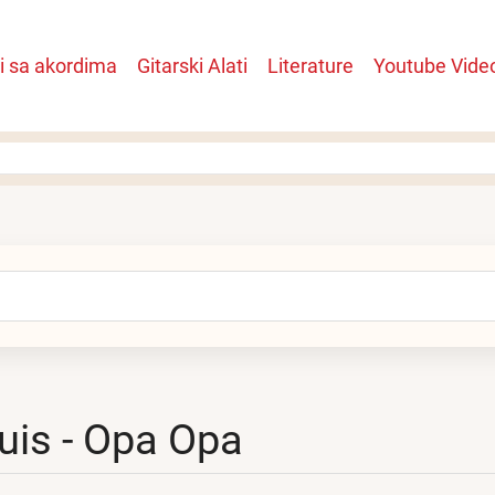
i sa akordima
Gitarski Alati
Literature
Youtube Vide
n
arch
uis - Opa Opa