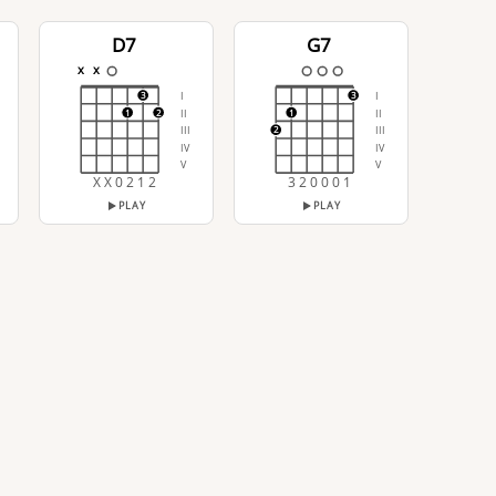
D7
G7
x
x
I
I
3
3
II
II
1
2
1
III
III
2
IV
IV
V
V
X X 0 2 1 2
3 2 0 0 0 1
PLAY
PLAY