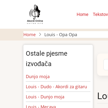
Skip
to
Main
Home
Tekstov
main
navigatio
content
Home
Louis - Opa Opa
Ostale pjesme
Se
izvođača
Dunjo moja
Louis - Dudo - Akordi za gitaru
Lo
Louis - Dunjo moja
Louis - Mecava