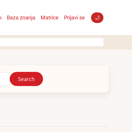
o
Baza znanja
Matrice
Prijavi se
🌙