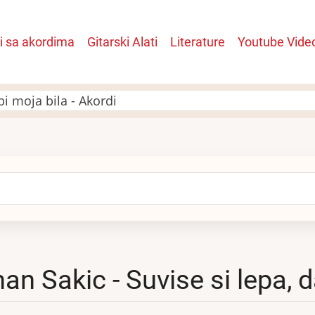
i sa akordima
Gitarski Alati
Literature
Youtube Vide
n
bi moja bila - Akordi
arch
nan Sakic - Suvise si lepa, d