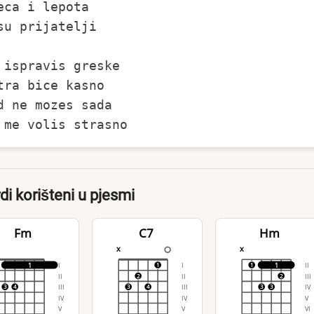
eca i lepota

su prijatelji

 ispravis greske

tra bice kasno

d ne mozes sada

di korišteni u pjesmi
Fm
C7
Hm
x
x
I
I
II
1
1
1
1
II
II
III
2
2
III
III
IV
3
4
3
4
3
3
IV
IV
V
V
V
VI