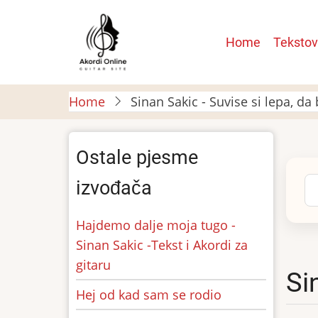
Skip
to
Main
Home
Tekstov
main
navigatio
content
Home
Sinan Sakic - Suvise si lepa, da 
Ostale pjesme
Se
izvođača
Hajdemo dalje moja tugo -
Sinan Sakic -Tekst i Akordi za
gitaru
Si
Hej od kad sam se rodio