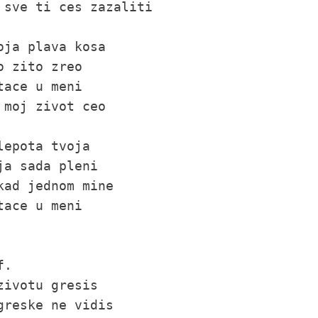
 sve ti ces zazaliti

oja plava kosa

o zito zreo

tace u meni

 moj zivot ceo

lepota tvoja

ja sada pleni

kad jednom mine

tace u meni

.

zivotu gresis

greske ne vidis
