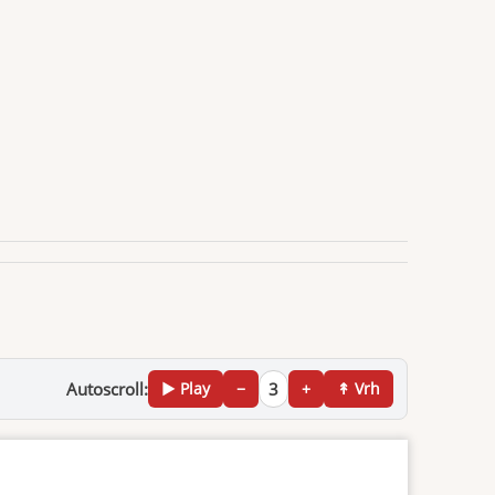
Autoscroll:
▶ Play
−
3
+
↟ Vrh