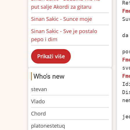
put salje Akordi za gitaru
Fm
Sinan Sakic - Sunce moje
Su
  
Sinan Sakic - Sve je postalo
da
pepo i dim
Fm
Who's new
Fm
Id
stevan
Di
ne
Vlado
Chord
je
platonestetuq