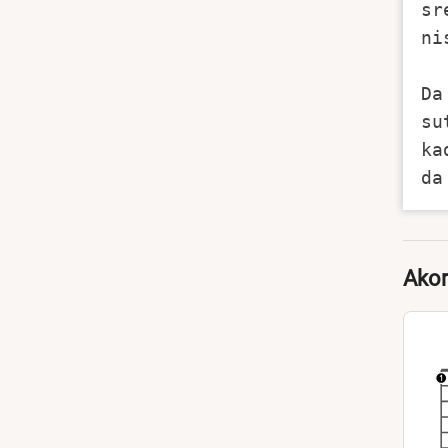
sr
ni
Da
su
ka
Akor
1