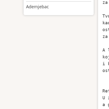
za
Ademjebac
Tv
ka
os
za
A 
ko
i 
os
Ref
U 
a 