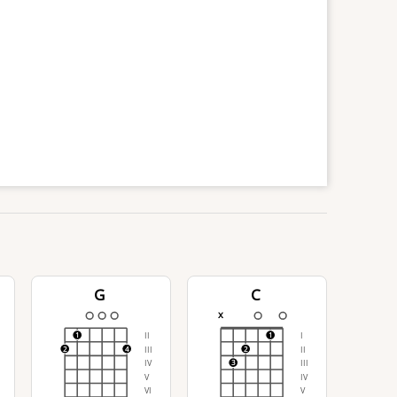
G
C
x
II
I
1
1
III
II
2
4
2
IV
III
3
V
IV
VI
V