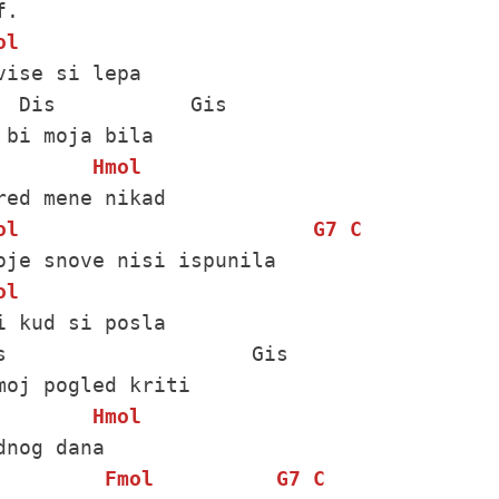
ol
vise si lepa

  Dis           Gis

 bi moja bila

Hmol
ol
G7
C
ol
i kud si posla

s                    Gis

moj pogled kriti

Hmol
dnog dana

Fmol
G7
C