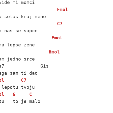
vide mi momci 

Fmol
k setas kraj mene

C7
o nas se sapce

Fmol
ma lepse zene

Hmol
am jedno srce

s7             Gis

ol
C7
ol
G
C
zu   to je malo
