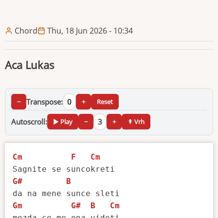
Chord
Thu, 18 Jun 2026 - 10:34
Aca Lukas
Transpose:
0
−
+
Reset
Autoscroll:
3
▶ Play
−
+
↟ Vrh
Cm
F
Cm
G#
B
Gm
G#
B
Cm
mozda ce me ona videti
