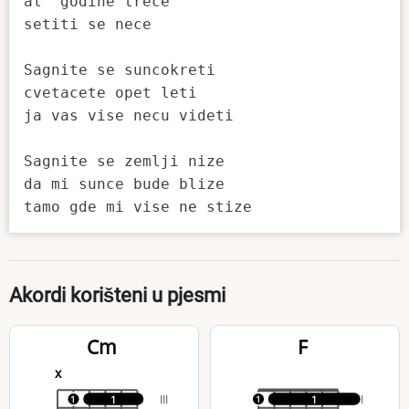
al  godine trece

setiti se nece

Sagnite se suncokreti

cvetacete opet leti

ja vas vise necu videti

Sagnite se zemlji nize

da mi sunce bude blize

Akordi korišteni u pjesmi
Cm
F
x
III
I
1
1
1
1