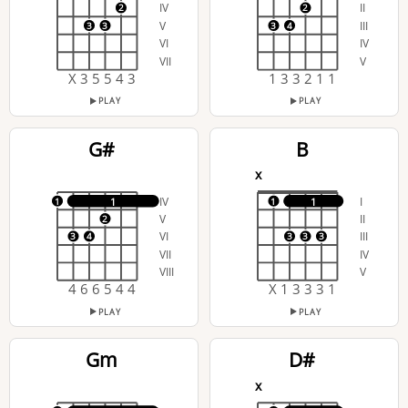
IV
II
2
2
V
III
3
3
3
4
VI
IV
VII
V
X 3 5 5 4 3
1 3 3 2 1 1
PLAY
PLAY
G#
B
x
IV
I
1
1
1
1
V
II
2
VI
III
3
4
3
3
3
VII
IV
VIII
V
4 6 6 5 4 4
X 1 3 3 3 1
PLAY
PLAY
Gm
D#
x