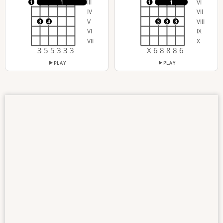
III
VI
1
1
1
1
IV
VII
V
VIII
3
4
3
3
3
VI
IX
VII
X
3 5 5 3 3 3
X 6 8 8 8 6
PLAY
PLAY