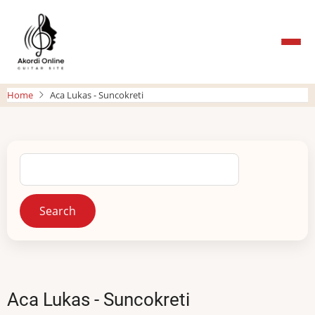
Skip
to
main
content
Home
Aca Lukas - Suncokreti
Search
Aca Lukas - Suncokreti