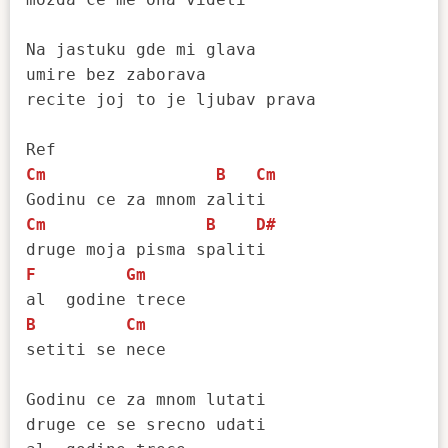
Na jastuku gde mi glava

umire bez zaborava

recite joj to je ljubav prava

Cm
B
Cm
Cm
B
D#
F
Gm
B
Cm
setiti se nece

Godinu ce za mnom lutati

druge ce se srecno udati
