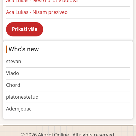
Aca Lukas - Nesto protiv bolova
Aca Lukas - Nisam preziveo
Who's new
stevan
Vlado
Chord
platonestetuq
Ademjebac
© 2026 Akordi Online , All rights reserved.