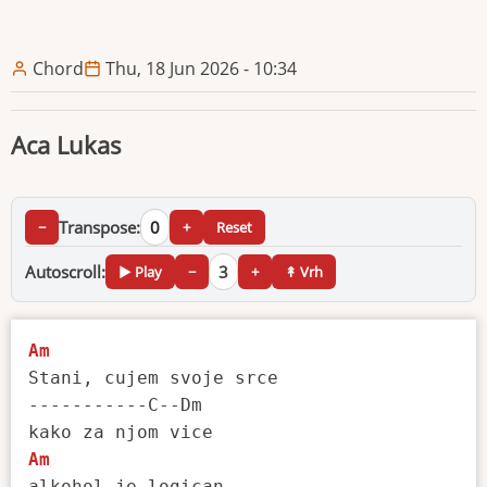
Chord
Thu, 18 Jun 2026 - 10:34
Aca Lukas
Transpose:
0
−
+
Reset
Autoscroll:
3
▶ Play
−
+
↟ Vrh
Am
Stani, cujem svoje srce

-----------C--Dm

Am
alkohol je logican
