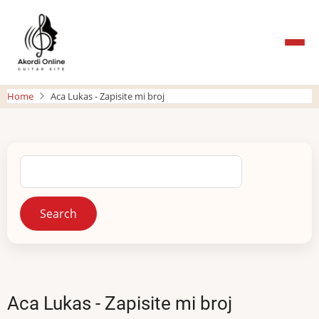
Skip
to
main
content
Home
Aca Lukas - Zapisite mi broj
Search
Aca Lukas - Zapisite mi broj