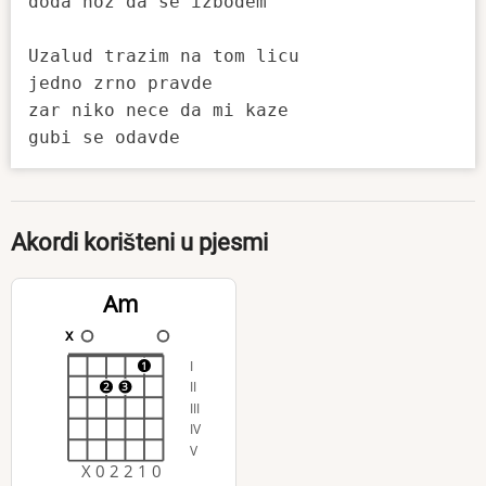
doda noz da se izbodem

Uzalud trazim na tom licu

jedno zrno pravde

zar niko nece da mi kaze

Akordi korišteni u pjesmi
Am
x
I
1
II
2
3
III
IV
V
X 0 2 2 1 0