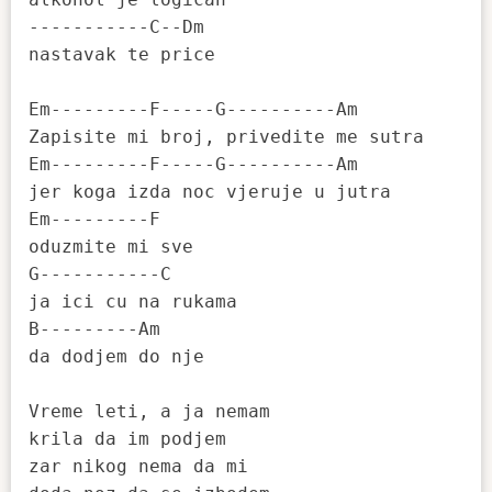
-----------C--Dm

nastavak te price

Em---------F-----G----------Am

Zapisite mi broj, privedite me sutra

Em---------F-----G----------Am

jer koga izda noc vjeruje u jutra

Em---------F

oduzmite mi sve

G-----------C

ja ici cu na rukama

B---------Am

da dodjem do nje

Vreme leti, a ja nemam

krila da im podjem

zar nikog nema da mi
