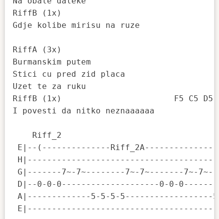
Na obale daleke

RiffB (1x)

Gdje kolibe mirisu na ruze

RiffA (3x)

Burmanskim putem

Stici cu pred zid placa

Uzet te za ruku

RiffB (1x)                       F5 C5 D5

I povesti da nitko neznaaaaaa

    Riff_2

 E|--(--------------Riff_2A---------------
 H|---------------------------------------
 G|-------7~-7~--------7~-7~-------7~-7~--
 D|--0-0-0--------------------0-0-0-------
 A|-------------5-5-5-5------------------5
 E|---------------------------------------