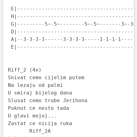
                                          
 E|---------------------------------------
 H|---------------------------------------
 G|---------5~-5~--------5~-5~-------3~-3~
 D|---------------------------------------
 A|--3-3-3-3------3-3-3-3-----1-1-1-1-----
 E|---------------------------------------
Riff_2 (4x)

Snivat cemo cijelim putem

Na lezaju od palmi

U smiraj bijelog dana

Slusat cemo trube Jerihona

Puknut ce nesto tada

U glavi mojoj...

Zastat ce nicija ruka

       Riff_2A
