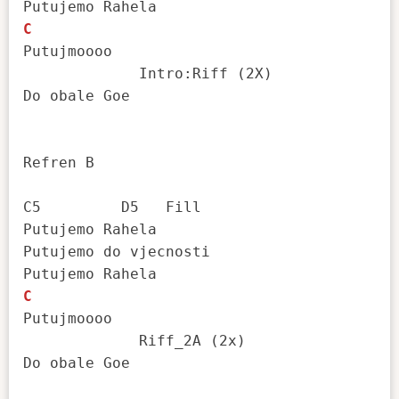
C
Putujmoooo

             Intro:Riff (2X)

Do obale Goe

Refren B

C5         D5   Fill

Putujemo Rahela

Putujemo do vjecnosti

C
Putujmoooo

             Riff_2A (2x)

Do obale Goe
