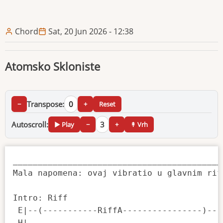
Chord
Sat, 20 Jun 2026 - 12:38
Atomsko Skloniste
Transpose:
0
−
+
Reset
Autoscroll:
3
▶ Play
−
+
↟ Vrh
__________________________________________
Mala napomena: ovaj vibratio u glavnim rif
Intro: Riff

 E|--(-----------RiffA----------------)---
 H|---------------------------------------