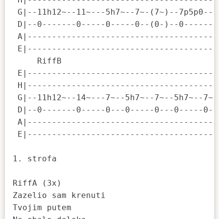
 G|--11h12~--11~---5h7~--7~-(7~)--7p5p0---
 D|--0-------0-----0-----0--(0-)--0-------
 A|---------------------------------------
 E|---------------------------------------
     RiffB

 E|---------------------------------------
 H|---------------------------------------
 G|--11h12~--14~---7~--5h7~--7~--5h7~--7~-
 D|--0-------0-----0---0-----0---0-----0--
 A|---------------------------------------
 E|---------------------------------------
1. strofa

RiffA (3x)

Zazelio sam krenuti

Tvojim putem
