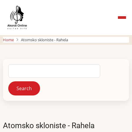
Skip
to
main
content
Home
Atomsko skloniste - Rahela
Search
Atomsko skloniste - Rahela