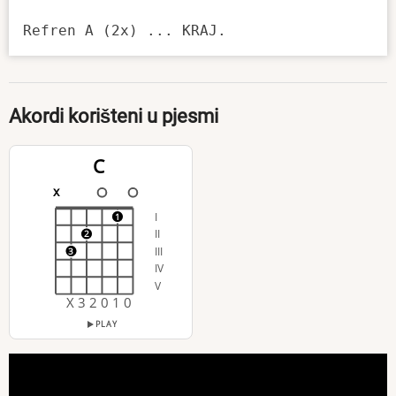
Refren A (2x) ... KRAJ.   
Akordi korišteni u pjesmi
C
x
I
1
II
2
III
3
IV
V
X 3 2 0 1 0
PLAY