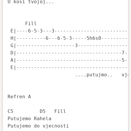
U kosi tvojoj...

      Fill

 E|----6-5-3---3--------------------------
 H|----------6---6-5-3-----5h6s8----------
 G|--------------------3------------------
 D|------------------------------------7--
 A|------------------------------------5--
 E|---------------------------------------
                       ....putujmo..   vjec
Refren A

C5         D5   Fill

Putujemo Rahela

Putujemo do vjecnosti
