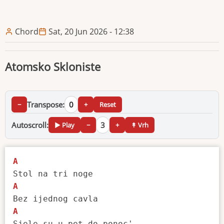
Chord
Sat, 20 Jun 2026 - 12:38
Atomsko Skloniste
Transpose:
0
−
+
Reset
Autoscroll:
3
▶ Play
−
+
↟ Vrh
A
A
A