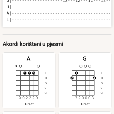
G|--------------------12---12---12---12---
D|----------------------------------------
A|----------------------------------------
E|----------------------------------------
Akordi korišteni u pjesmi
A
G
x
II
II
1
2
3
1
III
III
2
4
IV
IV
V
V
VI
VI
X 0 2 2 2 0
3 2 0 0 0 3
PLAY
PLAY