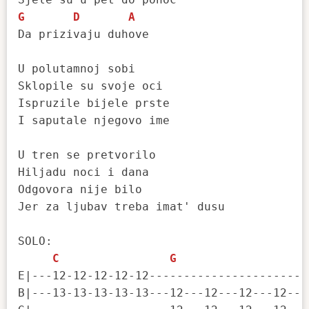
G
D
A
Da prizivaju duhove

U polutamnoj sobi

Sklopile su svoje oci

Ispruzile bijele prste

I saputale njegovo ime

U tren se pretvorilo

Hiljadu noci i dana

Odgovora nije bilo

Jer za ljubav treba imat' dusu

SOLO:

C
G
E|---12-12-12-12-12-----------------------
B|---13-13-13-13-13---12---12---12---12---