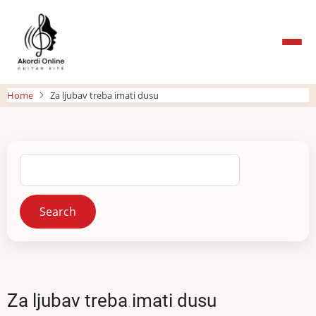
Skip
to
main
content
Home
Za ljubav treba imati dusu
Search
Za ljubav treba imati dusu