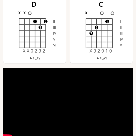
D
C
x
x
x
II
I
1
2
1
III
II
3
2
IV
III
3
V
IV
VI
V
X X 0 2 3 2
X 3 2 0 1 0
PLAY
PLAY