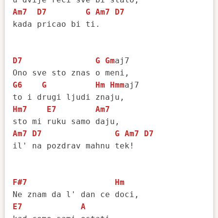
Am7
D7
G
Am7
D7
kada pricao bi ti.

D7
G
Gm
aj7

G6
G
Hm
Hmm
aj7 

Hm7
E7
Am7
Am7
D7
G
Am7
D7
il' na pozdrav mahnu tek!

F#7
Hm
E7
A