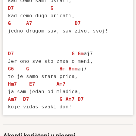
D7
G
G
A7
D7
jedno drugom sav, sav zivot svoj!

D7
G
Gm
aj7

G6
G
Hm
Hmm
aj7 

Hm7
E7
Am7
Am7
D7
G
Am7
D7