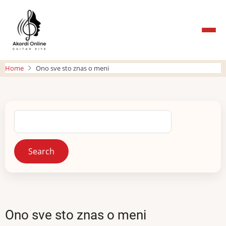
Skip
to
main
content
Home
Ono sve sto znas o meni
Search
Ono sve sto znas o meni