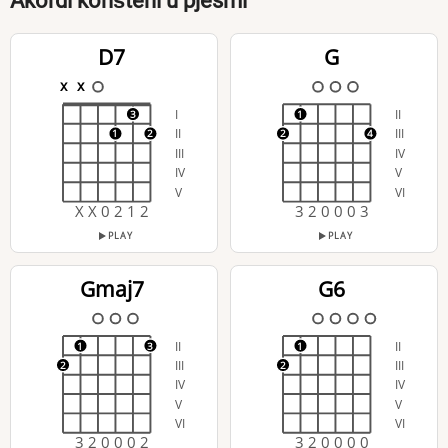
Akordi korišteni u pjesmi
D7
G
x
x
I
II
3
1
II
III
1
2
2
4
III
IV
IV
V
V
VI
X X 0 2 1 2
3 2 0 0 0 3
PLAY
PLAY
Gmaj7
G6
II
II
1
3
1
III
III
2
2
IV
IV
V
V
VI
VI
3 2 0 0 0 2
3 2 0 0 0 0