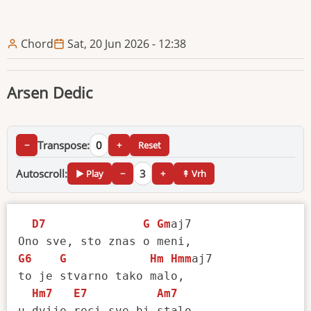
Chord
Sat, 20 Jun 2026 - 12:38
Arsen Dedic
Transpose:
0
−
+
Reset
Autoscroll:
3
▶ Play
−
+
↟ Vrh
D7
G
Gm
aj7 

G6
G
Hm
Hmm
aj7 

to je stvarno tako malo,

Hm7
E7
Am7