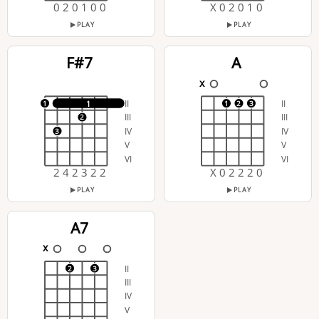
0 2 0 1 0 0
X 0 2 0 1 0
PLAY
PLAY
F#7
A
x
II
II
1
1
1
2
3
III
III
2
IV
IV
3
V
V
VI
VI
2 4 2 3 2 2
X 0 2 2 2 0
PLAY
PLAY
A7
x
II
2
3
III
IV
V