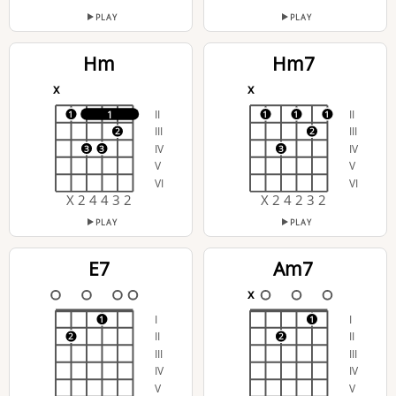
PLAY
PLAY
Hm
Hm7
x
x
II
II
1
1
1
1
1
III
III
2
2
IV
IV
3
3
3
V
V
VI
VI
X 2 4 4 3 2
X 2 4 2 3 2
PLAY
PLAY
E7
Am7
x
I
I
1
1
II
II
2
2
III
III
IV
IV
V
V