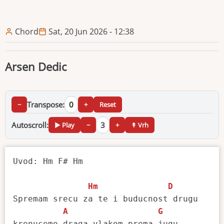
Chord
Sat, 20 Jun 2026 - 12:38
Arsen Dedic
Transpose:
0
−
+
Reset
Autoscroll:
3
▶ Play
−
+
↟ Vrh
Uvod: Hm F# Hm

Hm
D
Spremam srecu za te i buducnost drugu

A
G
krenucemo draga vlakom prema jugu
