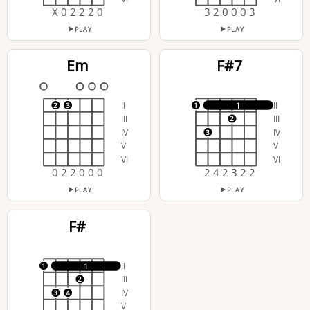
X 0 2 2 2 0
3 2 0 0 0 3
PLAY
PLAY
Em
F#7
II
II
1
2
3
1
III
III
2
IV
IV
3
V
V
VI
VI
0 2 2 0 0 0
2 4 2 3 2 2
PLAY
PLAY
F#
II
1
1
III
2
IV
3
4
V