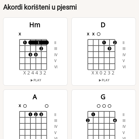
Akordi korišteni u pjesmi
Hm
D
x
x
x
II
II
1
1
1
2
III
III
2
3
IV
IV
3
3
V
V
VI
VI
X 2 4 4 3 2
X X 0 2 3 2
PLAY
PLAY
A
G
x
II
II
1
2
3
1
III
III
2
4
IV
IV
V
V
VI
VI