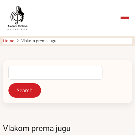
Skip
to
main
content
Home
Vlakom prema jugu
Search
Vlakom prema jugu