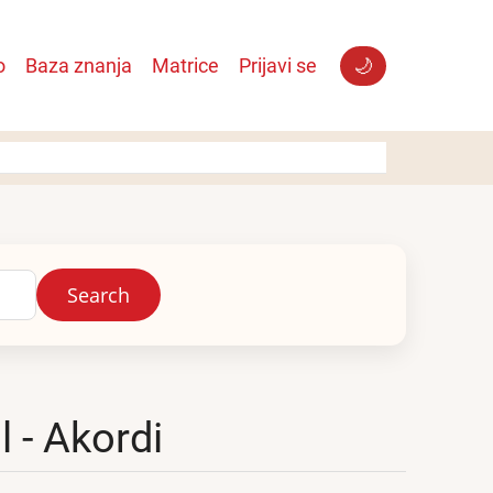
o
Baza znanja
Matrice
Prijavi se
🌙
l - Akordi