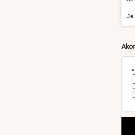
Akor
x