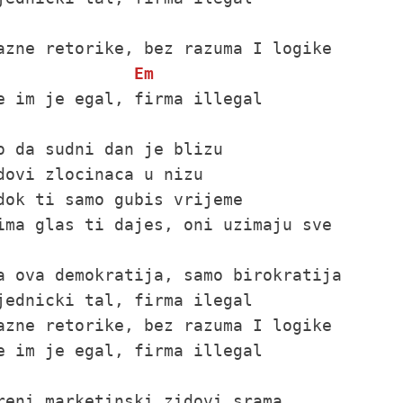
Em
e im je egal, firma illegal

o da sudni dan je blizu

dovi zlocinaca u nizu

dok ti samo gubis vrijeme

ima glas ti dajes, oni uzimaju sve

a ova demokratija, samo birokratija

jednicki tal, firma ilegal

azne retorike, bez razuma I logike

e im je egal, firma illegal

reni marketinski zidovi srama
