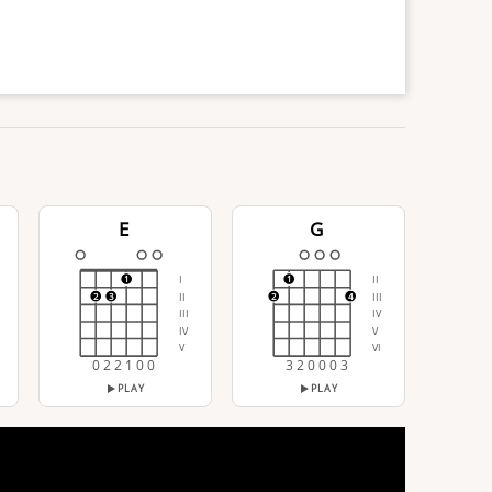
E
G
I
II
1
1
II
III
2
3
2
4
III
IV
IV
V
V
VI
0 2 2 1 0 0
3 2 0 0 0 3
PLAY
PLAY