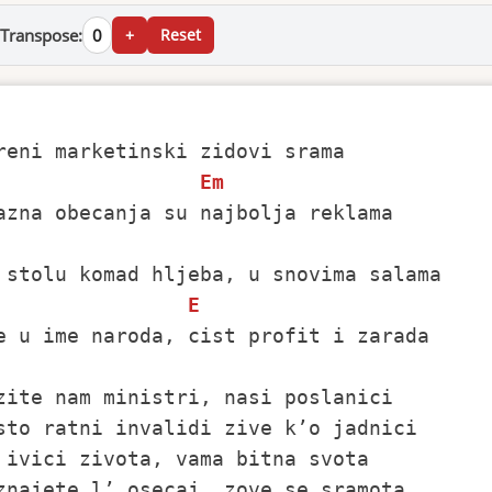
Transpose:
0
+
Reset
Em
E
e u ime naroda, cist profit i zarada

zite nam ministri, nasi poslanici

sto ratni invalidi zive k’o jadnici

 ivici zivota, vama bitna svota

znajete l’ osecaj, zove se sramota
