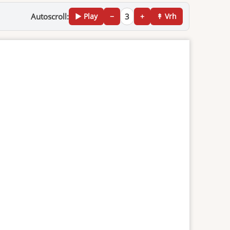
Autoscroll:
▶ Play
−
3
+
↟ Vrh