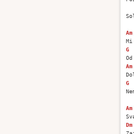
So
Am
G
Am
G
Ne
Am
Dm