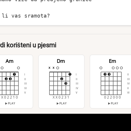
di korišteni u pjesmi
Am
Dm
Em
x
x
I
I
II
1
1
2
3
II
II
III
2
3
2
III
III
IV
3
IV
IV
V
V
V
VI
X 0 2 2 1 0
X X 0 2 3 1
0 2 2 0 0 0
PLAY
PLAY
PLAY