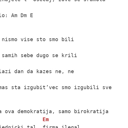
lo: Am Dm E

mas sta izgubit’vec smo izgubili sve

Em