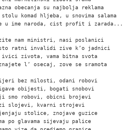
azna obecanja su najbolja reklama

 stolu komad hljeba, u snovima salama

e u ime naroda, cist profit i zarada...

zite nam ministri, nasi poslanici

sto ratni invalidi zive k’o jadnici

 ivici zivota, vama bitna svota

znajete l’ osecaj, zove se sramota

ijeri bez milosti, odani robovi

igave obijesti, bogati snobovi

ji smo robovi, obicni brojevi

zi slojevi, kvarni strojevi

jenjaju stolice, znojave guzice

ma po glavama sijevaju palice

mamo vize da predjemo granice
