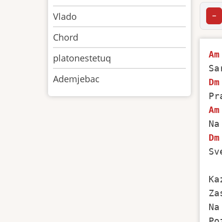
Vlado
−
Chord
Am
platonestetuq
Ademjebac
Dm
Am
Dm
Sv
Ka
Za
Na
Po