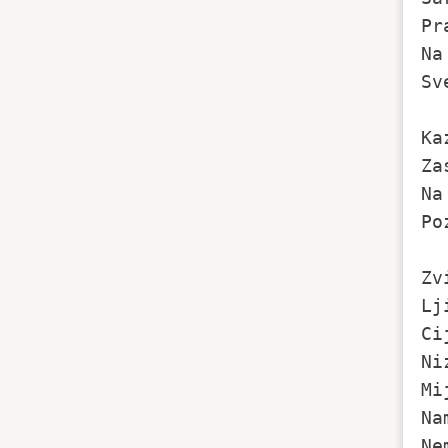
Pr
Na
Sv
Ka
Za
Na
Po
Zv
Lj
Ci
Ni
Mi
Na
Ne