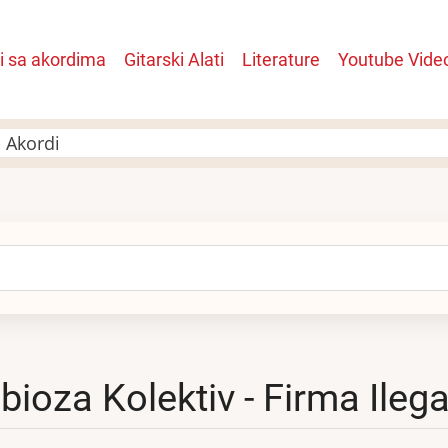
i sa akordima
Gitarski Alati
Literature
Youtube Vide
n
- Akordi
arch
bioza Kolektiv - Firma Ilega