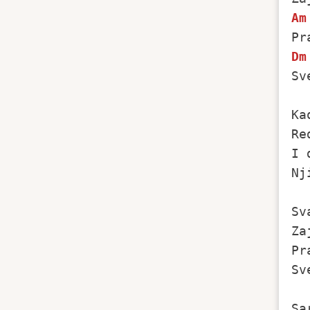
Am
Dm
Sv
Ka
Re
I 
Nj
Sv
Za
Pr
Sv
Sa