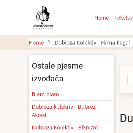
Skip
to
Main
Home
Tekstov
main
navigatio
content
Home
Dubioza Kolektiv - Firma Ilegal 
Ostale pjesme
Se
izvođača
Blam blam
Dubioza kolekriv - Bubrezi -
Akordi
Du
Dubioza Kolektiv - Blkrczm