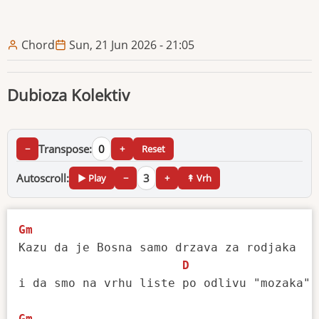
Chord
Sun, 21 Jun 2026 - 21:05
Dubioza Kolektiv
Transpose:
0
−
+
Reset
Autoscroll:
3
▶ Play
−
+
↟ Vrh
Gm
Kazu da je Bosna samo drzava za rodjaka

D
i da smo na vrhu liste po odlivu "mozaka"

Gm