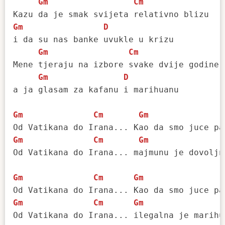
Gm
Cm
Gm
D
i da su nas banke uvukle u krizu

Gm
Cm
Mene tjeraju na izbore svake dvije godine,

Gm
D
a ja glasam za kafanu i marihuanu

Gm
Cm
Gm
Gm
Cm
Gm
Od Vatikana do Irana... majmunu je dovoljna
Gm
Cm
Gm
Gm
Cm
Gm
Od Vatikana do Irana... ilegalna je marihua