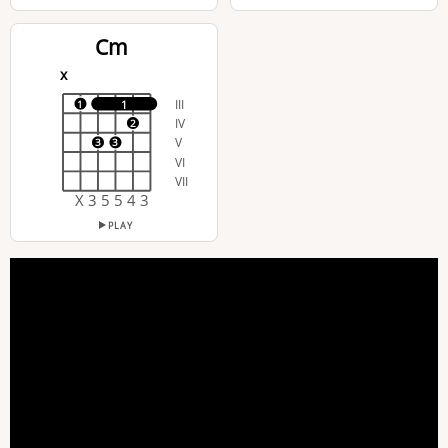
Cm
x
III
1
1
IV
2
V
3
3
VI
VII
X 3 5 5 4 3
PLAY