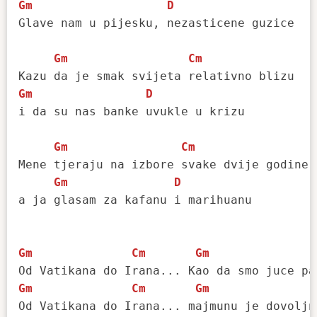
Gm
D
Glave nam u pijesku, nezasticene guzice

Gm
Cm
Gm
D
i da su nas banke uvukle u krizu

Gm
Cm
Mene tjeraju na izbore svake dvije godine,

Gm
D
a ja glasam za kafanu i marihuanu

Gm
Cm
Gm
Gm
Cm
Gm
Od Vatikana do Irana... majmunu je dovoljna