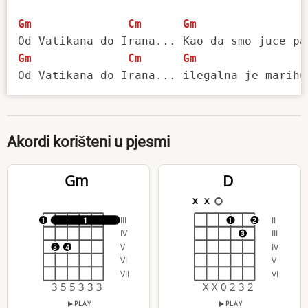
Gm
Cm
Gm
Gm
Cm
Gm
Akordi korišteni u pjesmi
Gm
D
x
x
III
II
1
1
1
2
IV
III
3
V
IV
3
4
VI
V
VII
VI
3 5 5 3 3 3
X X 0 2 3 2
PLAY
PLAY