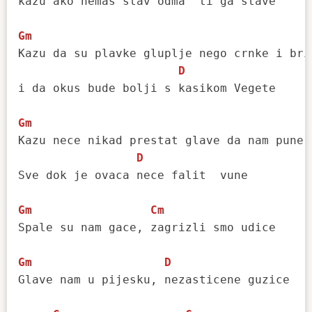
kazu ako nemas stav odma' ti ga stave

Gm
Kazu da su plavke gluplje nego crnke i brin
D
i da okus bude bolji s kasikom Vegete

Gm
Kazu nece nikad prestat glave da nam pune

D
Sve dok je ovaca nece falit  vune

Gm
Cm
Spale su nam gace, zagrizli smo udice

Gm
D
Glave nam u pijesku, nezasticene guzice
