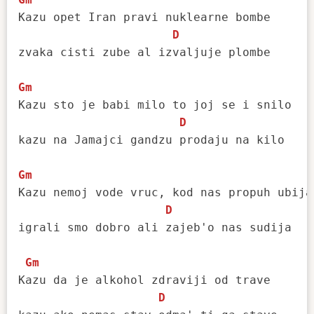
Kazu opet Iran pravi nuklearne bombe

D
zvaka cisti zube al izvaljuje plombe

Gm
Kazu sto je babi milo to joj se i snilo

D
kazu na Jamajci gandzu prodaju na kilo

Gm
Kazu nemoj vode vruc, kod nas propuh ubija

D
igrali smo dobro ali zajeb'o nas sudija

Gm
Kazu da je alkohol zdraviji od trave

D