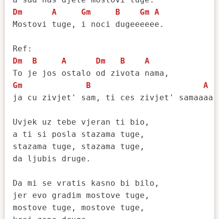
Dm
A
Gm
B
Gm
A
Mostovi tuge, i noci dugeeeeee.  

Dm
B
A
Dm
B
A
Gm
B
A
ja cu zivjet' sam, ti ces zivjet' samaaaa.

Uvjek uz tebe vjeran ti bio, 

a ti si posla stazama tuge,

stazama tuge, stazama tuge,

da ljubis druge.

Da mi se vratis kasno bi bilo,

jer evo gradim mostove tuge, 

mostove tuge, mostove tuge,
