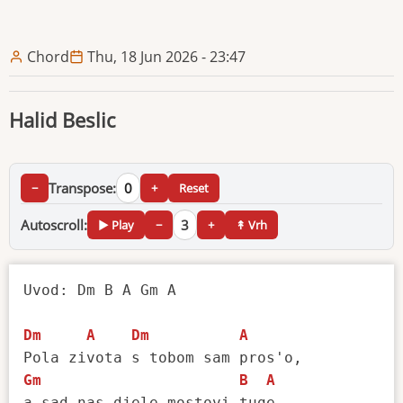
Chord
Thu, 18 Jun 2026 - 23:47
Halid Beslic
Transpose:
0
−
+
Reset
Autoscroll:
3
▶ Play
−
+
↟ Vrh
Uvod: Dm B A Gm A

Dm
A
Dm
A
Gm
B
A