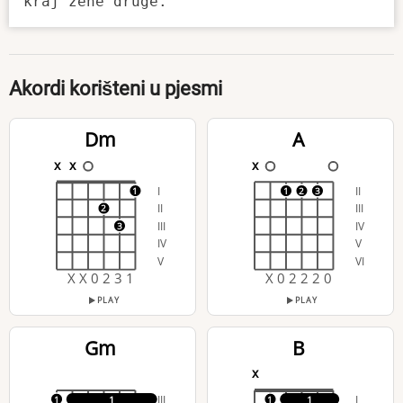
Akordi korišteni u pjesmi
Dm
A
x
x
x
I
II
1
1
2
3
II
III
2
III
IV
3
IV
V
V
VI
X X 0 2 3 1
X 0 2 2 2 0
PLAY
PLAY
Gm
B
x
III
I
1
1
1
1