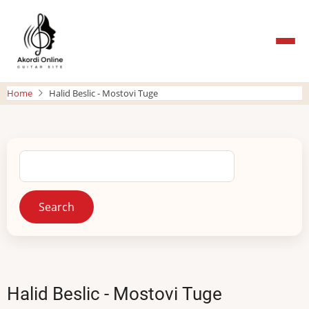
Skip
to
main
content
Home
Halid Beslic - Mostovi Tuge
Search
Halid Beslic - Mostovi Tuge