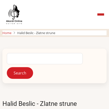
Skip
to
main
content
Home
Halid Beslic - Zlatne strune
Search
Halid Beslic - Zlatne strune