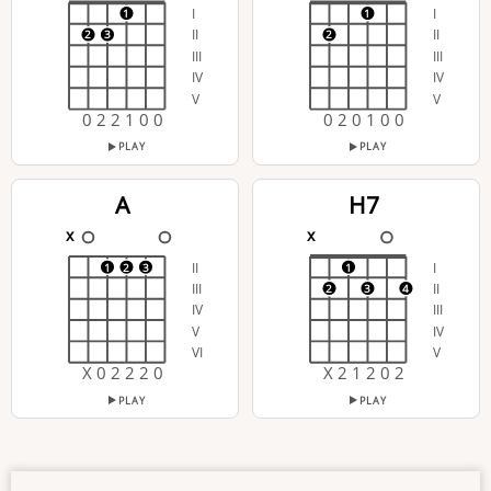
I
I
1
1
II
II
2
3
2
III
III
IV
IV
V
V
0 2 2 1 0 0
0 2 0 1 0 0
PLAY
PLAY
A
H7
x
x
II
I
1
2
3
1
III
II
2
3
4
IV
III
V
IV
VI
V
X 0 2 2 2 0
X 2 1 2 0 2
PLAY
PLAY