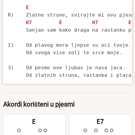
E
R)    Zlatne strune, svirajte mi ovu pjesmu
H7
E
H7
E
      Sanjao sam kako draga na rastanku pla
2)    Od plavog mora ljepse su oci tvoje.

      Od svega vise voli te srce moje.

3)    Od pesme ove ljubav je nasa jaca.

Akordi korišteni u pjesmi
E
E7