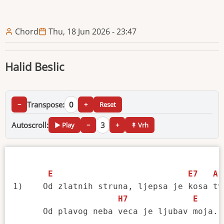
Chord
Thu, 18 Jun 2026 - 23:47
Halid Beslic
Transpose:
0
−
+
Reset
Autoscroll:
3
▶ Play
−
+
↟ Vrh
E
E7
A
1)    Od zlatnih struna, ljepsa je kosa tvo
H7
E
      Od plavog neba veca je ljubav moja.  