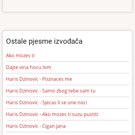
Ostale pjesme izvođača
Ako mozes ti
Dajte vina hocu lom
Haris Dzinovic - Poznaces me
Haris Dzinovic - Samo zbog tebe sam tu
Haris Dzinovic - Sjecas li se one noci
Haris Dzinovic - Ako mozes ti suzu pustiti
Haris Dzinovic - Cigan jana