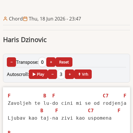
Chord
Thu, 18 Jun 2026 - 23:47
Haris Dzinovic
Transpose:
0
−
+
Reset
Autoscroll:
3
▶ Play
−
+
↟ Vrh
F
B
F
C7
F
Zavoljeh te lu-do cini mi se od rodjenja

B
F
C7
F
Ljubav kao taj-na zivi kao uspomena

B