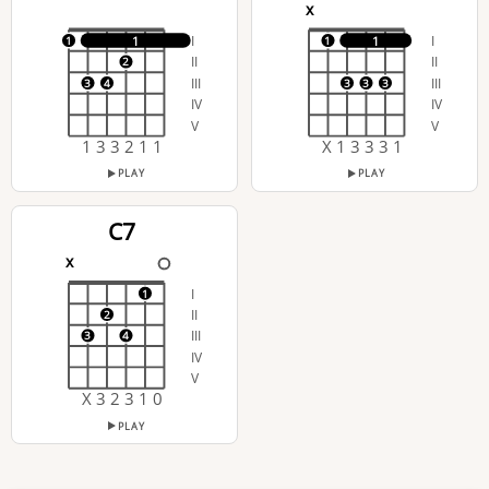
x
I
I
1
1
1
1
II
II
2
III
III
3
4
3
3
3
IV
IV
V
V
1 3 3 2 1 1
X 1 3 3 3 1
PLAY
PLAY
C7
x
I
1
II
2
III
3
4
IV
V
X 3 2 3 1 0
PLAY