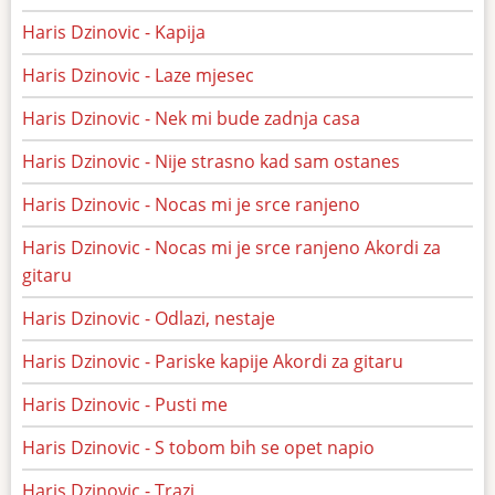
Haris Dzinovic - Kapija
Haris Dzinovic - Laze mjesec
Haris Dzinovic - Nek mi bude zadnja casa
Haris Dzinovic - Nije strasno kad sam ostanes
Haris Dzinovic - Nocas mi je srce ranjeno
Haris Dzinovic - Nocas mi je srce ranjeno Akordi za
gitaru
Haris Dzinovic - Odlazi, nestaje
Haris Dzinovic - Pariske kapije Akordi za gitaru
Haris Dzinovic - Pusti me
Haris Dzinovic - S tobom bih se opet napio
Haris Dzinovic - Trazi