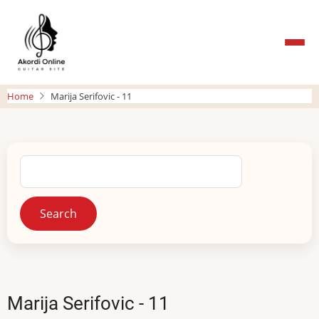
Skip
to
main
content
Home
Marija Serifovic - 11
Search
Marija Serifovic - 11