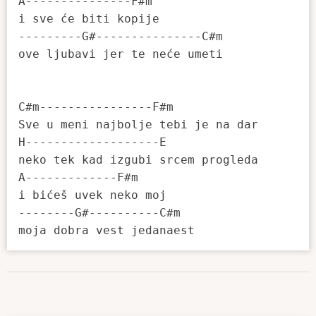
A---------------F#m

i sve će biti kopije 

---------G#---------------C#m

ove ljubavi jer te neće umeti 

C#m----------------F#m

Sve u meni najbolje tebi je na dar 

H-------------------E

neko tek kad izgubi srcem progleda 

A-------------F#m

i bićeš uvek neko moj 

--------G#----------C#m
