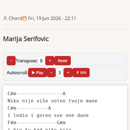
Chord
Fri, 19 Jun 2026 - 22:11
Marija Serifovic
Transpose:
0
−
+
Reset
Autoscroll:
3
▶ Play
−
+
↟ Vrh
C#m----------------A

Niko nije više voleo tvoje mane 

C#m-----------A

i ledio i goreo sve one dane 

F#m--------------G#m

i bio tu kad niko nije 
