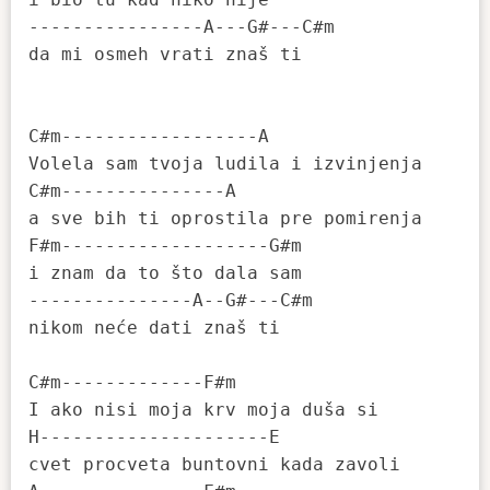
----------------A---G#---C#m

da mi osmeh vrati znaš ti 

C#m------------------A

Volela sam tvoja ludila i izvinjenja 

C#m---------------A

a sve bih ti oprostila pre pomirenja 

F#m-------------------G#m

i znam da to što dala sam 

---------------A--G#---C#m

nikom neće dati znaš ti 

C#m-------------F#m

I ako nisi moja krv moja duša si 

H---------------------E

cvet procveta buntovni kada zavoli 
