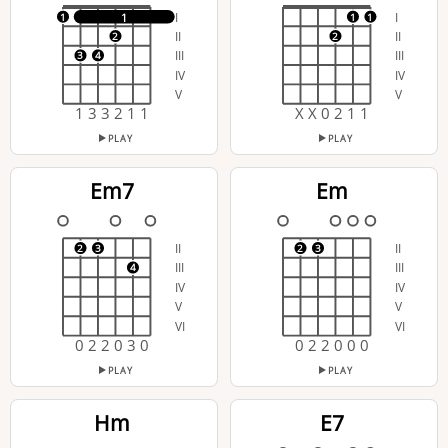
I
I
1
1
1
1
II
II
2
2
III
III
3
4
IV
IV
V
V
1 3 3 2 1 1
X X 0 2 1 1
PLAY
PLAY
Em7
Em
II
II
2
3
2
3
III
III
4
IV
IV
V
V
VI
VI
0 2 2 0 3 0
0 2 2 0 0 0
PLAY
PLAY
Hm
E7