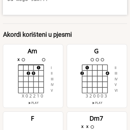
Akordi korišteni u pjesmi
Am
G
x
I
II
1
1
II
III
2
3
2
4
III
IV
IV
V
V
VI
X 0 2 2 1 0
3 2 0 0 0 3
PLAY
PLAY
F
Dm7
x
x