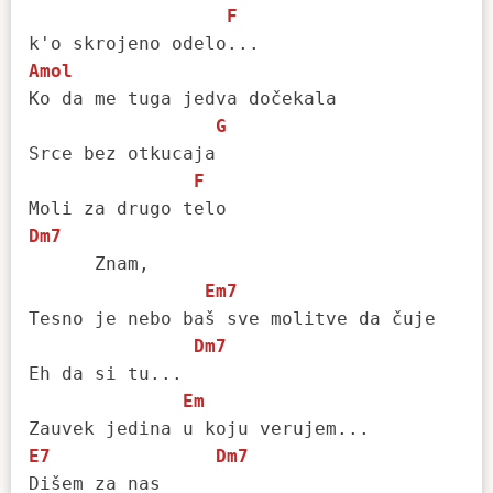
F
Amol
Ko da me tuga jedva dočekala

G
Srce bez otkucaja

F
Dm7
      Znam,

Em7
Tesno je nebo baš sve molitve da čuje

Dm7
Eh da si tu...

Em
E7
Dm7
Dišem za nas
