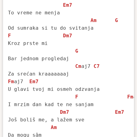
Em7
To vreme ne menja

Am
G
F
Dm7
Kroz prste mi

G
Bar jednom progledaj

Cm
aj7 
C7
Fm
aj7  
Em7
U glavi tvoj mi osmeh odzvanja

F
Fm
a
I mrzim dan kad te ne sanjam

Dm7
Em7
Još boliš me, a lažem sve

Am
Da mogu sâm
