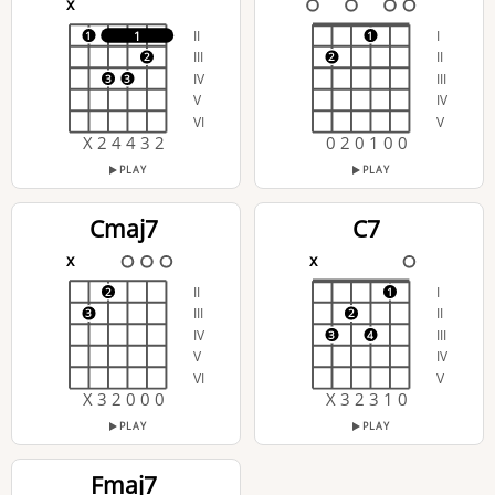
x
II
I
1
1
1
III
II
2
2
IV
III
3
3
V
IV
VI
V
X 2 4 4 3 2
0 2 0 1 0 0
PLAY
PLAY
Cmaj7
C7
x
x
II
I
2
1
III
II
3
2
IV
III
3
4
V
IV
VI
V
X 3 2 0 0 0
X 3 2 3 1 0
PLAY
PLAY
Fmaj7