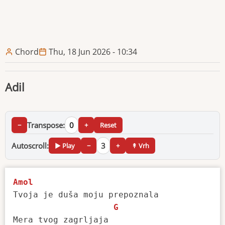
Chord
Thu, 18 Jun 2026 - 10:34
Adil
Transpose:
0
−
+
Reset
Autoscroll:
3
▶ Play
−
+
↟ Vrh
Amol
Tvoja je duša moju prepoznala

G
Mera tvog zagrljaja
