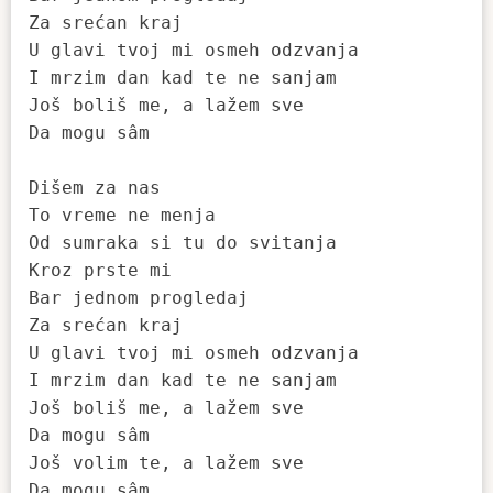
Za srećan kraj

U glavi tvoj mi osmeh odzvanja

I mrzim dan kad te ne sanjam

Još boliš me, a lažem sve

Da mogu sâm

Dišem za nas

To vreme ne menja

Od sumraka si tu do svitanja

Kroz prste mi

Bar jednom progledaj

Za srećan kraj

U glavi tvoj mi osmeh odzvanja

I mrzim dan kad te ne sanjam

Još boliš me, a lažem sve

Da mogu sâm

Još volim te, a lažem sve

Da mogu sâm...
