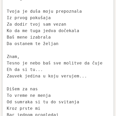
Tvoja je duša moju prepoznala

Iz prvog pokušaja

Za dodir tvoj sam vezan

Ko da me tuga jedva dočekala

Baš mene izabrala

Da ostanem te željan

Znam,

Tesno je nebo baš sve molitve da čuje

Eh da si tu...

Zauvek jedina u koju verujem...

Dišem za nas

To vreme ne menja

Od sumraka si tu do svitanja

Kroz prste mi

Bar jednom progledaj
