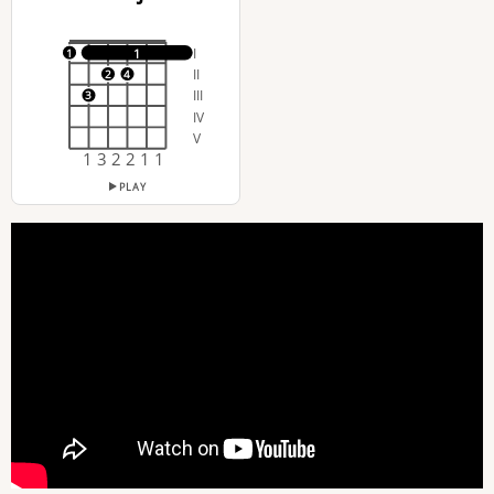
I
1
1
II
2
4
III
3
IV
V
1 3 2 2 1 1
PLAY