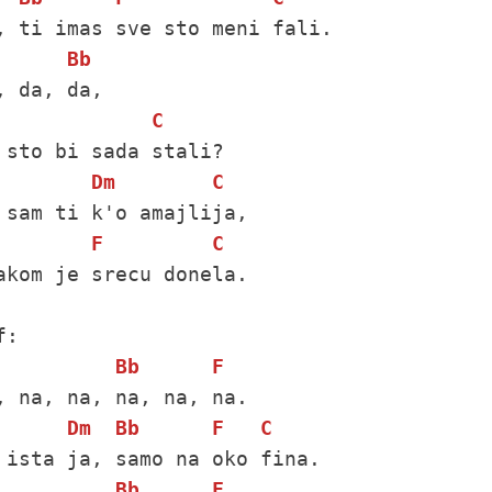
Bb
C
Dm
C
F
C
akom je srecu donela. 

Bb
F
Dm
Bb
F
C
Bb
F