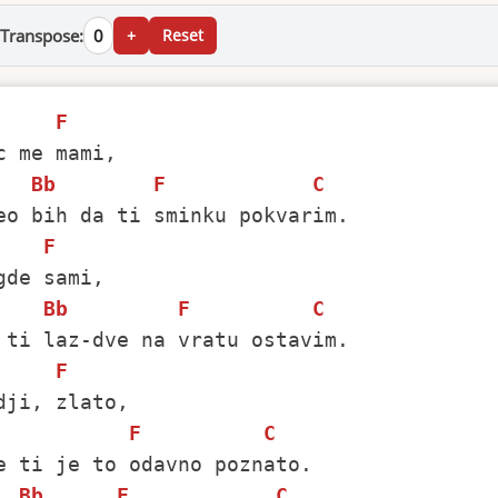
Transpose:
0
+
Reset
F
Bb
F
C
F
Bb
F
C
F
F
C
Bb
F
C