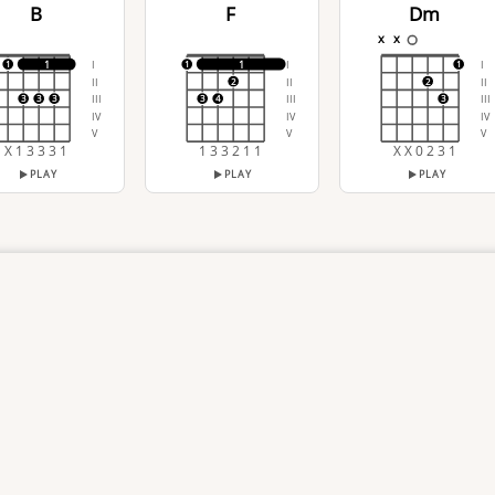
B
F
Dm
x
x
I
I
I
1
1
1
1
1
II
II
II
2
2
III
III
III
3
3
3
3
4
3
IV
IV
IV
V
V
V
X 1 3 3 3 1
1 3 3 2 1 1
X X 0 2 3 1
PLAY
PLAY
PLAY