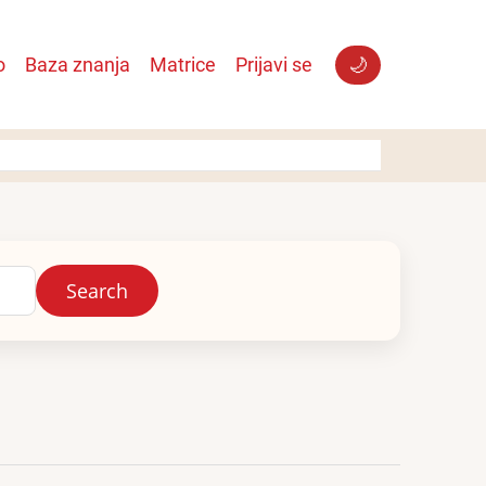
o
Baza znanja
Matrice
Prijavi se
🌙