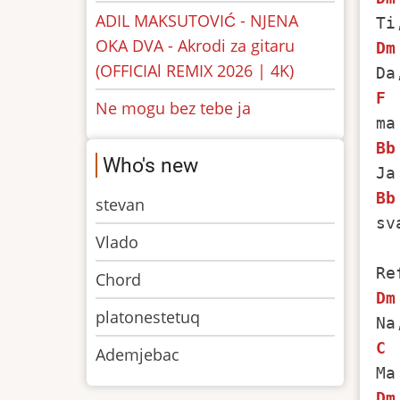
ADIL MAKSUTOVIĆ - NJENA
OKA DVA - Akrodi za gitaru
Dm
(OFFICIAl REMIX 2026 | 4K)
F
Ne mogu bez tebe ja
Bb
Who's new
Bb
stevan
sv
Vlado
Chord
Dm
platonestetuq
C
Ademjebac
Dm