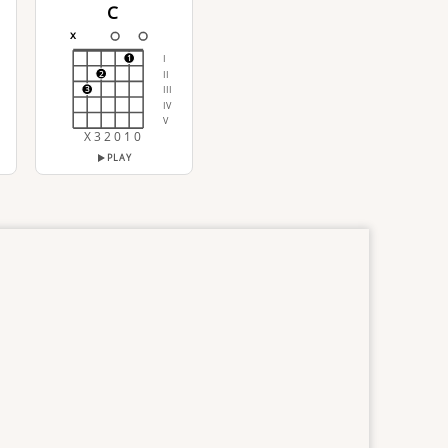
C
x
I
1
II
2
III
3
IV
V
X 3 2 0 1 0
PLAY