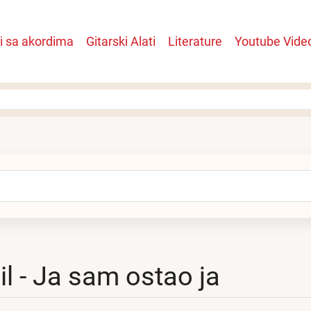
i sa akordima
Gitarski Alati
Literature
Youtube Vide
n
arch
il - Ja sam ostao ja