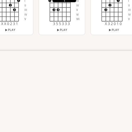
I
III
I
1
1
1
1
II
IV
II
2
2
III
V
III
3
3
4
3
IV
VI
IV
V
VII
V
X X 0 2 3 1
3 5 5 3 3 3
X 3 2 0 1 0
PLAY
PLAY
PLAY