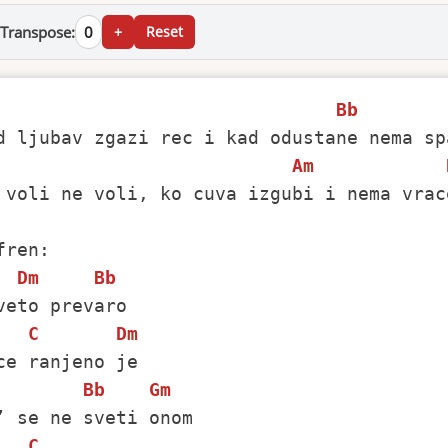
Transpose:
0
+
Reset
Bb
Am
 voli ne voli, ko cuva izgubi i nema vrace
Dm
Bb
veto prevaro 

C
Dm
ce ranjeno je 

Bb
Gm
’ se ne sveti onom 

C