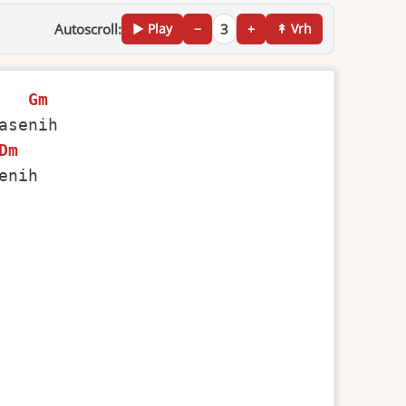
Autoscroll:
▶ Play
−
3
+
↟ Vrh
Gm
Dm
nih 
