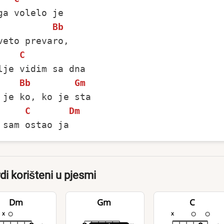
Bb
veto prevaro, 

C
Bb
Gm
 je ko, ko je sta 

C
Dm
di korišteni u pjesmi
Dm
Gm
C
x
x