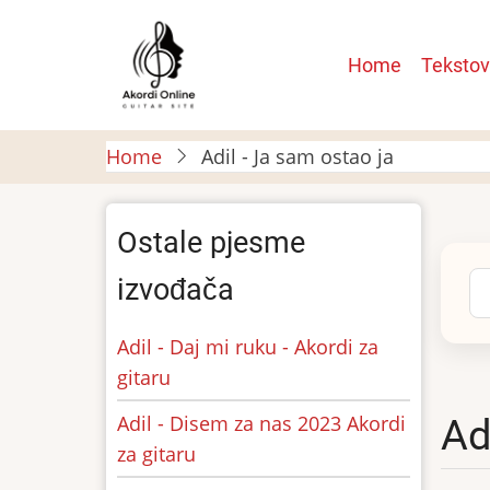
Skip
to
Main
Home
Tekstov
main
navigatio
content
Home
Adil - Ja sam ostao ja
Ostale pjesme
Se
izvođača
Adil - Daj mi ruku - Akordi za
gitaru
Adil - Disem za nas 2023 Akordi
Ad
za gitaru