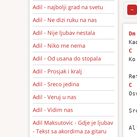
Adil - najbolji grad na svetu
−
Adil - Ne dizi ruku na nas
Adil - Nije ljubav nestala
Dm
Adil - Niko me nema
C
Adil - Od usana do stopala
Ko
Adil - Prosjak i kralj
Adil - Sreco jedina
C
Os
Adil - Veruj u nas
Adil - Vidim nas
Sr
Adil Maksutovic - Gdje je ljubav
Al
- Tekst sa akordima za gitaru