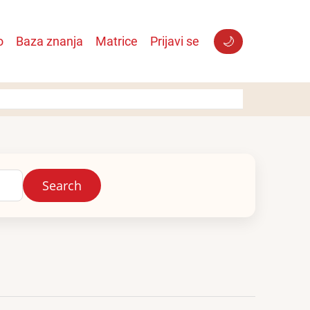
o
Baza znanja
Matrice
Prijavi se
🌙