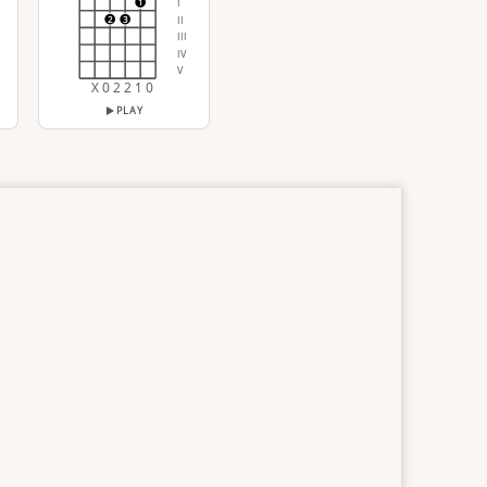
I
1
II
2
3
III
IV
V
X 0 2 2 1 0
PLAY