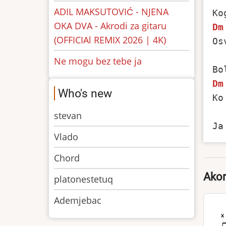
ADIL MAKSUTOVIĆ - NJENA
OKA DVA - Akrodi za gitaru
Dm
(OFFICIAl REMIX 2026 | 4K)
Os
Ne mogu bez tebe ja
Dm
Who's new
Ko
stevan
Vlado
Chord
Akor
platonestetuq
Ademjebac
x