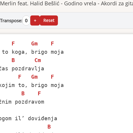
Merlin feat. Halid Bešlić - Godino vrela - Akordi za git
Transpose:
0
+
Reset
F
Gm
F
 to koga, brigo moja

B
Cm
F
Gm
F
kojim to, brigo moja

B
F
B