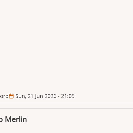
ord
Sun, 21 Jun 2026 - 21:05
o Merlin