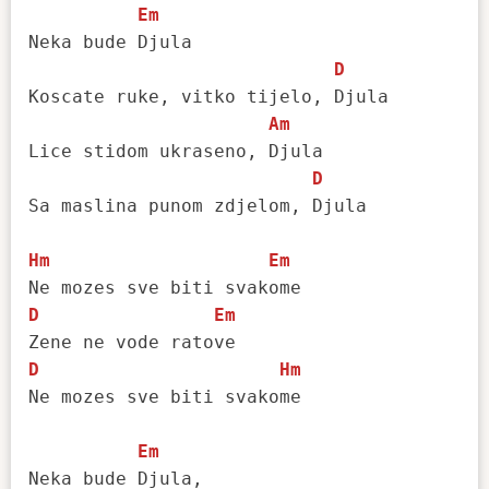
Em
Neka bude Djula

D
Koscate ruke, vitko tijelo, Djula

Am
Lice stidom ukraseno, Djula

D
Sa maslina punom zdjelom, Djula

Hm
Em
D
Em
D
Hm
Ne mozes sve biti svakome

Em
Neka bude Djula,
