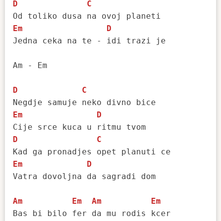
D
C
Em
D
Jedna ceka na te - idi trazi je

Am - Em

D
C
Em
D
D
C
Em
D
Vatra dovoljna da sagradi dom 

Am
Em
Am
Em