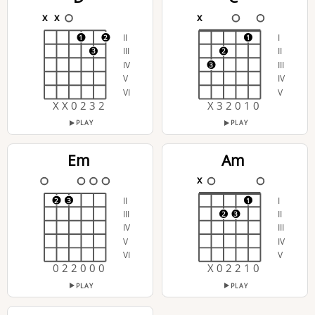
x
x
x
II
I
1
2
1
III
II
3
2
IV
III
3
V
IV
VI
V
X X 0 2 3 2
X 3 2 0 1 0
PLAY
PLAY
Em
Am
x
II
I
2
3
1
III
II
2
3
IV
III
V
IV
VI
V
0 2 2 0 0 0
X 0 2 2 1 0
PLAY
PLAY