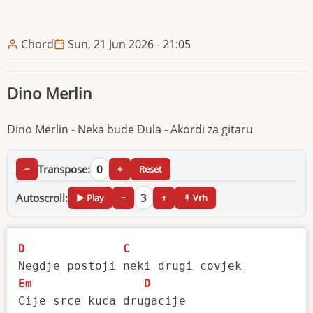
Chord
Sun, 21 Jun 2026 - 21:05
Dino Merlin
Dino Merlin - Neka bude Đula - Akordi za gitaru
Transpose:
0
−
+
Reset
Autoscroll:
3
▶ Play
−
+
↟ Vrh
D
C
Em
D