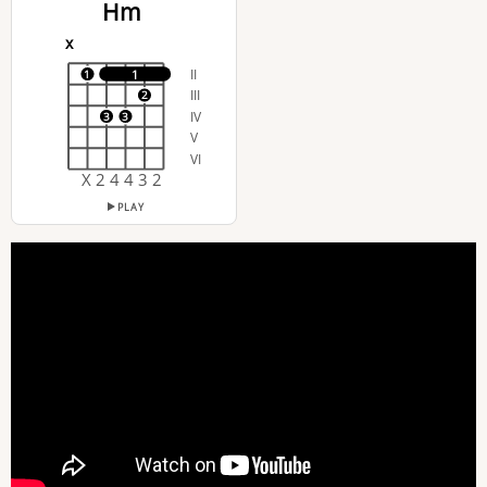
Hm
x
II
1
1
III
2
IV
3
3
V
VI
X 2 4 4 3 2
PLAY