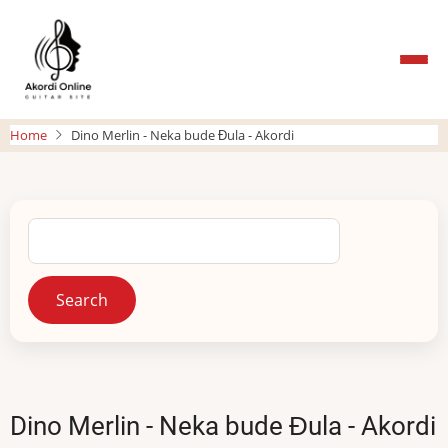
Skip
to
main
content
Home
Dino Merlin - Neka bude Đula - Akordi
Search
Dino Merlin - Neka bude Đula - Akordi