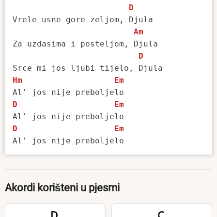
D
Vrele usne gore zeljom, Djula

Am
Za uzdasima i posteljom, Djula

D
Hm
Em
D
Em
D
Em
Akordi korišteni u pjesmi
D
C