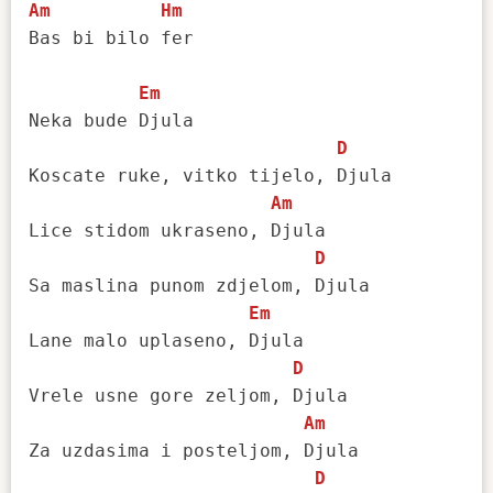
Am
Hm
Bas bi bilo fer

Em
Neka bude Djula

D
Koscate ruke, vitko tijelo, Djula

Am
Lice stidom ukraseno, Djula

D
Sa maslina punom zdjelom, Djula

Em
Lane malo uplaseno, Djula

D
Vrele usne gore zeljom, Djula

Am
Za uzdasima i posteljom, Djula

D