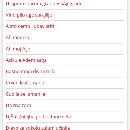
U lijpom starom gradu VisÂ¡egradu
Vino piju age sarajlije
A sto cemo ljubav kriti
Ah meraka
Ah moj Aljo
Asikuje Adem aaga
Bosno moja divna mila
Crven feslic, nano
Cudila se, aman ja
Da zna zora
DjÂul Zulejha po bostanu seta
Djevojka sokolu zulum učinila