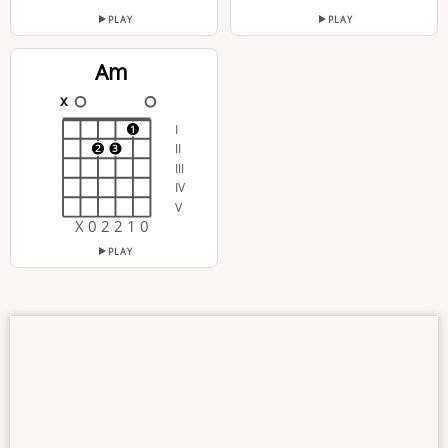
PLAY
PLAY
Am
x
I
1
II
2
3
III
IV
V
X 0 2 2 1 0
PLAY