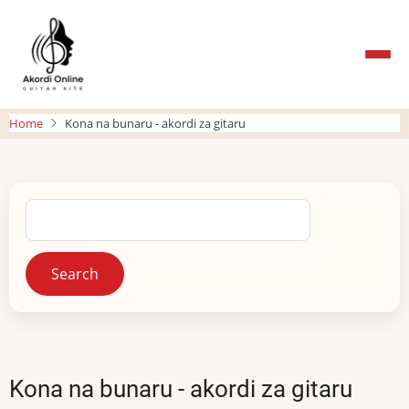
Skip
to
main
content
Home
Kona na bunaru - akordi za gitaru
Search
Kona na bunaru - akordi za gitaru