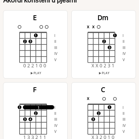
Akordi korišteni u pjesmi
E
Dm
x
x
I
I
1
1
II
II
2
3
2
III
III
3
IV
IV
V
V
0 2 2 1 0 0
X X 0 2 3 1
PLAY
PLAY
F
C
x
I
I
1
1
1
II
II
2
2
III
III
3
4
3
IV
IV
V
V
1 3 3 2 1 1
X 3 2 0 1 0