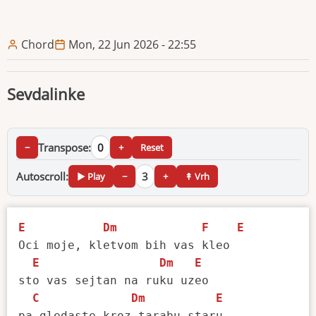
Chord
Mon, 22 Jun 2026 - 22:55
Sevdalinke
Transpose:
0
−
+
Reset
Autoscroll:
3
▶ Play
−
+
↟ Vrh
E
Dm
F
E
Oci moje, kletvom bih vas kleo

E
Dm
E
sto vas sejtan na ruku uzeo 

C
Dm
E
pa gledaste kroz tarabu staru
