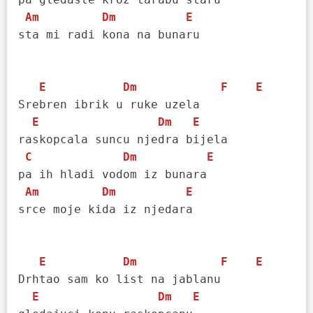
Am
Dm
E
sta mi radi kona na bunaru

E
Dm
F
E
Srebren ibrik u ruke uzela

E
Dm
E
raskopcala suncu njedra bijela

C
Dm
E
pa ih hladi vodom iz bunara 

Am
Dm
E
srce moje kida iz njedara

E
Dm
F
E
Drhtao sam ko list na jablanu

E
Dm
E