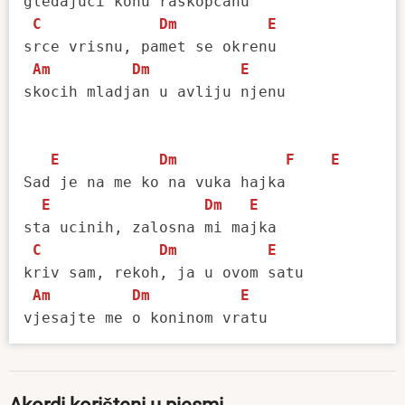
gledajuci konu raskopcanu

C
Dm
E
srce vrisnu, pamet se okrenu

Am
Dm
E
skocih mladjan u avliju njenu

E
Dm
F
E
Sad je na me ko na vuka hajka

E
Dm
E
sta ucinih, zalosna mi majka

C
Dm
E
kriv sam, rekoh, ja u ovom satu

Am
Dm
E
vjesajte me o koninom vratu