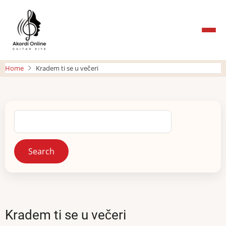
Skip
to
main
content
Home
Kradem ti se u večeri
Search
Kradem ti se u večeri