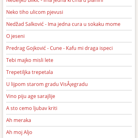
Nedeljko Bilkic - Ima jedna krcma u planini
Neko tiho ulicom pjevusi
Nedžad Salković - Ima jedna cura u sokaku mome
O jeseni
Predrag Gojković - Cune - Kafu mi draga ispeci
Tebi majko misli lete
Trepetiljka trepetala
U lijpom starom gradu VisÂ¡egradu
Vino piju age sarajlije
A sto cemo ljubav kriti
Ah meraka
Ah moj Aljo