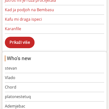
Jutros mi je ruza procvjetala
Kad ja podjoh na Bembasu
Kafu mi draga ispeci
Karanfile
Who's new
stevan
Vlado
Chord
platonestetuq
Ademjebac