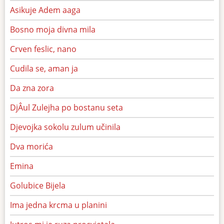
Asikuje Adem aaga
Bosno moja divna mila
Crven feslic, nano
Cudila se, aman ja
Da zna zora
DjÂul Zulejha po bostanu seta
Djevojka sokolu zulum učinila
Dva morića
Emina
Golubice Bijela
Ima jedna krcma u planini