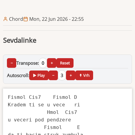
Chord
Mon, 22 Jun 2026 - 22:55
Sevdalinke
Transpose:
0
−
+
Reset
Autoscroll:
3
▶ Play
−
+
↟ Vrh
Fismol Cis7    Fismol D

Kradem ti se u vece   ri

             Hmol  Cis7

u veceri pod pendzere

            Fismol     E

da ti bacim struk zumbula
