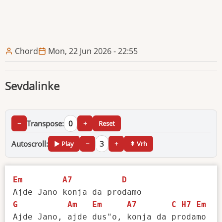
Chord
Mon, 22 Jun 2026 - 22:55
Sevdalinke
Transpose:
0
−
+
Reset
Autoscroll:
3
▶ Play
−
+
↟ Vrh
Em
A7
D
G
Am
Em
A7
C
H7
Em