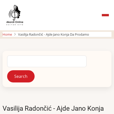
Skip
to
main
content
Home
Vasilija Radončić - Ajde Jano Konja Da Prodamo
Search
Vasilija Radončić - Ajde Jano Konja