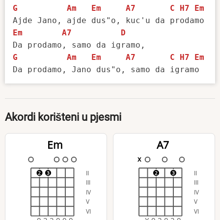
G
Am
Em
A7
C
H7
Em
Em
A7
D
G
Am
Em
A7
C
H7
Em
Akordi korišteni u pjesmi
Em
A7
x
II
II
2
3
2
3
III
III
IV
IV
V
V
VI
VI