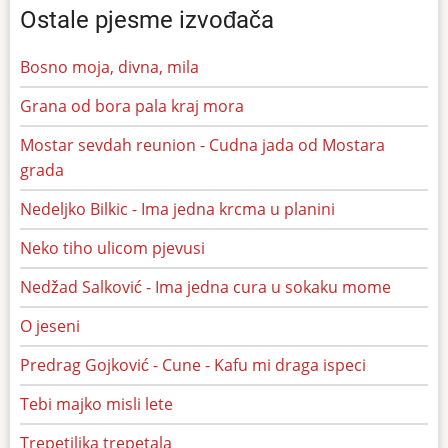
Ostale pjesme izvođača
Bosno moja, divna, mila
Grana od bora pala kraj mora
Mostar sevdah reunion - Cudna jada od Mostara
grada
Nedeljko Bilkic - Ima jedna krcma u planini
Neko tiho ulicom pjevusi
Nedžad Salković - Ima jedna cura u sokaku mome
O jeseni
Predrag Gojković - Cune - Kafu mi draga ispeci
Tebi majko misli lete
Trepetiljka trepetala