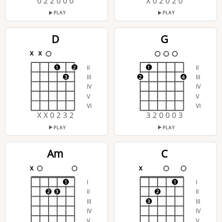
0 2 2 0 0 0
X 0 2 0 2 0
PLAY
PLAY
D
G
x
x
II
II
1
2
1
III
III
3
2
4
IV
IV
V
V
VI
VI
X X 0 2 3 2
3 2 0 0 0 3
PLAY
PLAY
Am
C
x
x
I
I
1
1
II
II
2
3
2
III
III
3
IV
IV
V
V