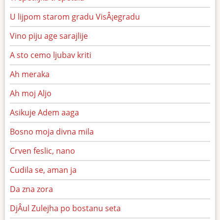
U lijpom starom gradu VisÂ¡egradu
Vino piju age sarajlije
A sto cemo ljubav kriti
Ah meraka
Ah moj Aljo
Asikuje Adem aaga
Bosno moja divna mila
Crven feslic, nano
Cudila se, aman ja
Da zna zora
DjÂul Zulejha po bostanu seta