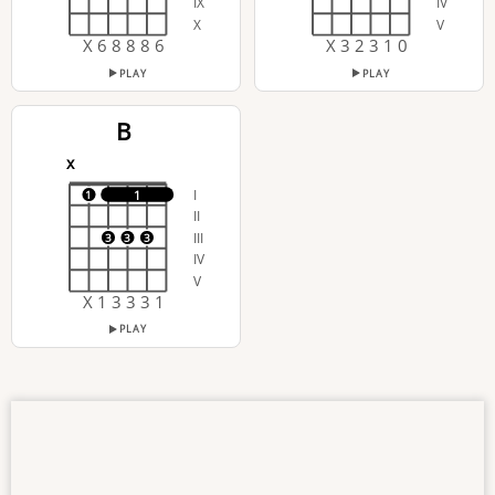
IX
IV
X
V
X 6 8 8 8 6
X 3 2 3 1 0
PLAY
PLAY
B
x
I
1
1
II
III
3
3
3
IV
V
X 1 3 3 3 1
PLAY