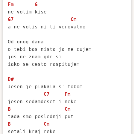
Fm
G
G7
Cm
a ne volis ni ti verovatno

Od onog dana

o tebi bas nista ja ne cujem

jos ne znam gde si

iako se cesto raspitujem

D#
Jesen je plakala s' tobom

C7
Fm
B
Cm
B
Cm
setali kraj reke
