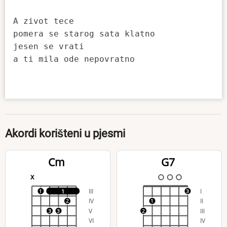
A zivot tece

pomera se starog sata klatno

jesen se vrati

a ti mila ode nepovratno

Akordi korišteni u pjesmi
Cm
G7
x
III
I
1
1
3
IV
II
2
1
V
III
3
3
2
VI
IV