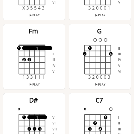
VII
V
X 3 5 5 4 3
3 2 0 0 0 1
PLAY
PLAY
Fm
G
I
II
1
1
1
II
III
2
4
III
IV
3
4
IV
V
V
VI
1 3 3 1 1 1
3 2 0 0 0 3
PLAY
PLAY
D#
C7
x
x
VI
I
1
1
1
VII
II
2
VIII
III
3
3
3
3
4