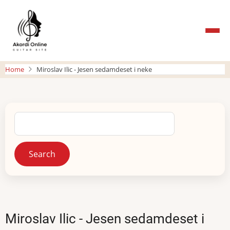
Skip
to
main
content
Home
Miroslav Ilic - Jesen sedamdeset i neke
Search
Miroslav Ilic - Jesen sedamdeset i