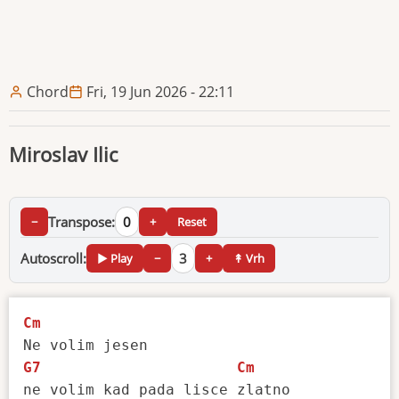
Chord
Fri, 19 Jun 2026 - 22:11
Miroslav Ilic
Transpose:
0
−
+
Reset
Autoscroll:
3
▶ Play
−
+
↟ Vrh
Cm
G7
Cm