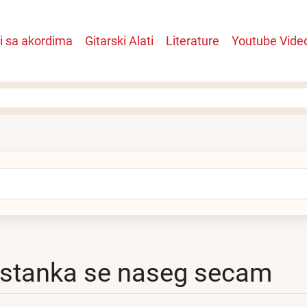
i sa akordima
Gitarski Alati
Literature
Youtube Vide
n
arch
stanka se naseg secam