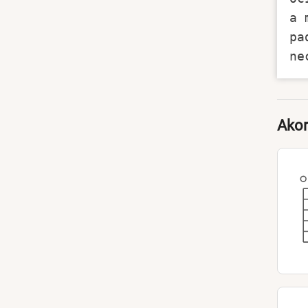
a 
pa
Akor