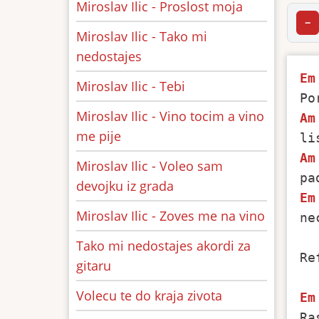
Miroslav Ilic - Proslost moja
−
Miroslav Ilic - Tako mi
nedostajes
Em
Miroslav Ilic - Tebi
Miroslav Ilic - Vino tocim a vino
Am
me pije
Am
Miroslav Ilic - Voleo sam
devojku iz grada
Em
Miroslav Ilic - Zoves me na vino
ne
Tako mi nedostajes akordi za
Re
gitaru
Volecu te do kraja zivota
Em