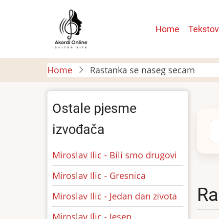
Skip
to
Main
Home
Tekstov
main
navigatio
content
Home
Rastanka se naseg secam
Ostale pjesme
Se
izvođača
Miroslav Ilic - Bili smo drugovi
Miroslav Ilic - Gresnica
Ra
Miroslav Ilic - Jedan dan zivota
Miroslav Ilic - Jesen