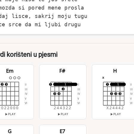
mozda si pored mene prosla

daj lisce, sakrij moju tugu

di korišteni u pjesmi
Em
F#
H
x
II
II
II
1
1
2
3
1
1
III
III
III
2
IV
IV
IV
3
4
3
3
3
V
V
V
VI
VI
VI
0 2 2 0 0 0
2 4 4 3 2 2
X 2 4 4 4 2
PLAY
PLAY
PLAY
G
E7