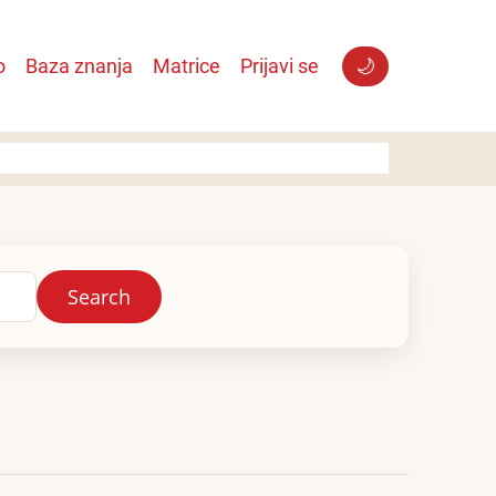
o
Baza znanja
Matrice
Prijavi se
🌙