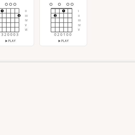
II
I
1
1
III
II
4
2
IV
III
V
IV
VI
V
3 2 0 0 0 3
0 2 0 1 0 0
PLAY
PLAY