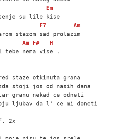
Em
E7
Am
Am
F#
H
i tebe nema vise .

red staze otkinuta grana

zda stoji jos od nasih dana

tar granu nekad ce odneti

oju ljubav da l' ce mi doneti

f. 2x

i moje nisu te jos srele
