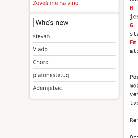
Zoveš me na vino
H
Who's new
G
stevan
Em
Vlado
al
Chord
platonestetuq
Po
mo
Ademjebac
ve
tv
Re
Oc