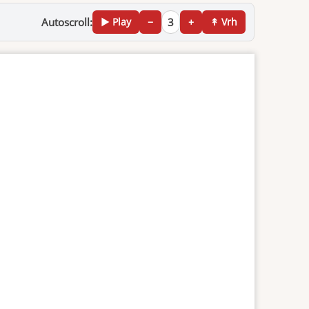
Autoscroll:
▶ Play
−
3
+
↟ Vrh