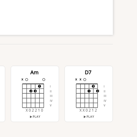
Am
D7
x
x
x
I
I
1
3
II
II
2
3
1
2
III
III
IV
IV
V
V
X 0 2 2 1 0
X X 0 2 1 2
PLAY
PLAY