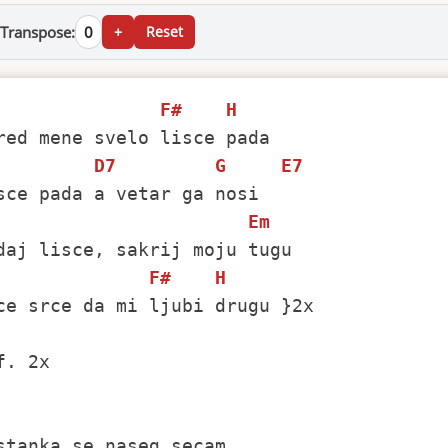
Transpose:
0
+
Reset
F#
H
D7
G
E7
Em
F#
H
ce srce da mi ljubi drugu }2x 

f. 2x
