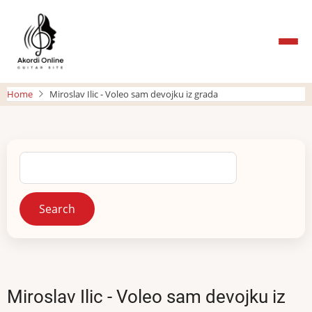
Skip
to
main
content
Home
Miroslav Ilic - Voleo sam devojku iz grada
Search
Miroslav Ilic - Voleo sam devojku iz