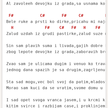
Al zavoleeh devojku iz grada,sa usnama ko 
F#
C#
F#
C#
H
Bele ruke a prsti ko dirke,pricahu mi najn
H
F#
C#
F#
H
F#
Zalud uzdah iz grudi pastirke,zalud suze m
Sin sam plavih suma i livada,gajih dobre k
zbog lepote devojke iz grada,zaboravih brda
Zvao sam je ulicama dugim i venuo ko trava 
jednog dana spazih je sa drugim,zagrljenu 
Sta sad mogu,vec bol svoj da patim,mladost
Morao sam kuci da se vratim,svome domu u r
I sad opet svoga vranca jasem,i u krcmi kr