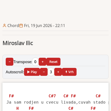
Chord
Fri, 19 Jun 2026 - 22:11
Miroslav Ilic
Transpose:
0
−
+
Reset
Autoscroll:
3
▶ Play
−
+
↟ Vrh
F#
C#7
C#
F#
C#
Ja sam rodjen u cvecu livada,cuvah stado p
H
F#
C#
F#