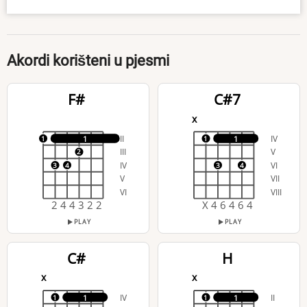
Akordi korišteni u pjesmi
F#
C#7
x
II
IV
1
1
1
1
III
V
2
IV
VI
3
4
3
4
V
VII
VI
VIII
2 4 4 3 2 2
X 4 6 4 6 4
PLAY
PLAY
C#
H
x
x
IV
II
1
1
1
1