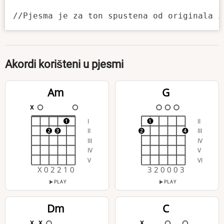
Akordi korišteni u pjesmi
Am
G
x
I
II
1
1
II
III
2
3
2
4
III
IV
IV
V
V
VI
X 0 2 2 1 0
3 2 0 0 0 3
PLAY
PLAY
Dm
C
x
x
x