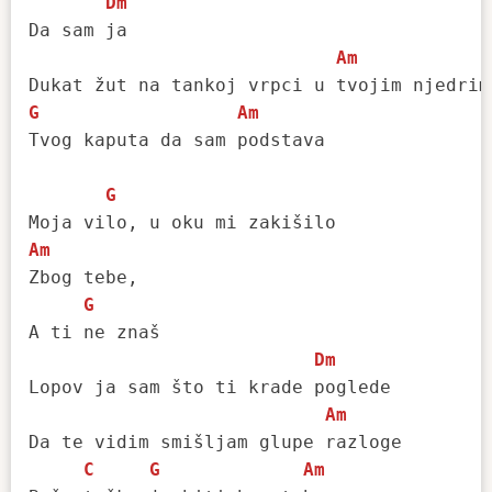
Dm
Da sam ja

Am
G
Am
Tvog kaputa da sam podstava

G
Am
Zbog tebe,

G
A ti ne znaš

Dm
Lopov ja sam što ti krade poglede

Am
Da te vidim smišljam glupe razloge

C
G
Am