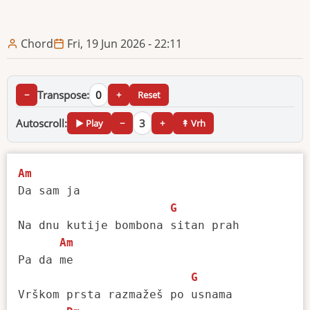
Chord
Fri, 19 Jun 2026 - 22:11
Transpose:
0
−
+
Reset
Autoscroll:
3
▶ Play
−
+
↟ Vrh
Am
Da sam ja

G
Na dnu kutije bombona sitan prah

Am
Pa da me

G
Vrškom prsta razmažeš po usnama
