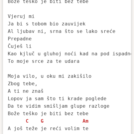
Bože teško je biti bez tebe

Vjeruj mi

Ja bi s tobom bio zauvijek

Al ljubav ni, srna što se lako sreće

Prepadne

Čuješ li

Kao kjluč u gluhoj noći kad na pod ispadne

To moje srce za te udara

Moja vilo, u oku mi zakišilo

Zbog tebe,

A ti ne znaš

Lopov ja sam što ti krade poglede

Da te vidim smišljam glupe razloge

Bože teško je biti bez tebe

C
G
Am
A još teže je reći volim te 
