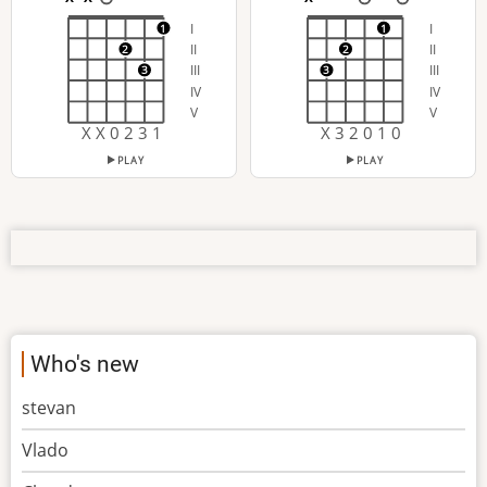
I
I
1
1
II
II
2
2
III
III
3
3
IV
IV
V
V
X X 0 2 3 1
X 3 2 0 1 0
PLAY
PLAY
Who's new
stevan
Vlado