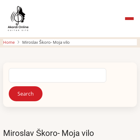
Skip
to
main
content
Home
Miroslav Škoro- Moja vilo
Search
Miroslav Škoro- Moja vilo