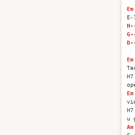
Em
H-
G-
D-
Em
Te
H7
Em
vi
H7
Am