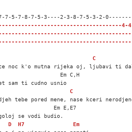
--------------------------------------4-4
-----------------------------------------
-----------------------------------------
C
ce noc k'o mutna rijeka oj, ljubavi ti dal
                   Em C,H

C
djeh tebe pored mene, nase kceri nerodjene
                 Em E,E7   

D
H7
Em