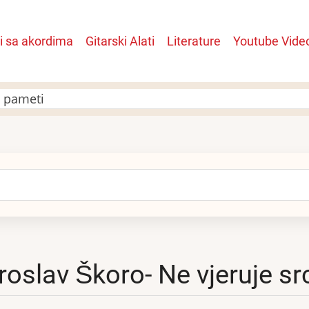
i sa akordima
Gitarski Alati
Literature
Youtube Vide
n
e pameti
arch
roslav Škoro- Ne vjeruje s