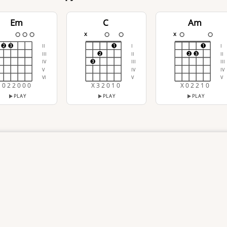
Em
C
Am
x
x
II
I
I
2
3
1
1
III
II
II
2
2
3
IV
III
III
3
V
IV
IV
VI
V
V
0 2 2 0 0 0
X 3 2 0 1 0
X 0 2 2 1 0
PLAY
PLAY
PLAY