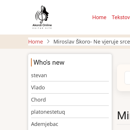
Skip
to
Main
Home
Tekstov
main
navigatio
content
Home
Miroslav Škoro- Ne vjeruje src
Who's new
stevan
Se
Vlado
Chord
platonestetuq
Mi
Ademjebac