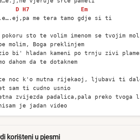
D
H7
Em
.e….ej,pa me tera tamo gdje si ti

 pokoru sto te volim imenom se tvojim moli
be molim, Boga preklinjem

zio bi' hladan kameni po trnju zivi plamen
mo dahom da te dotaknem

ce noc k'o mutna rijekaoj, ljubavi ti dale
et sam ti cudno usnio

etna zvijezda padalica,pala preko tvoga li
di korišteni u pjesmi