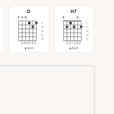
D
H7
x
x
x
II
I
1
2
1
III
II
3
2
3
4
IV
III
V
IV
VI
V
X X 0 2 3 2
X 2 1 2 0 2
PLAY
PLAY