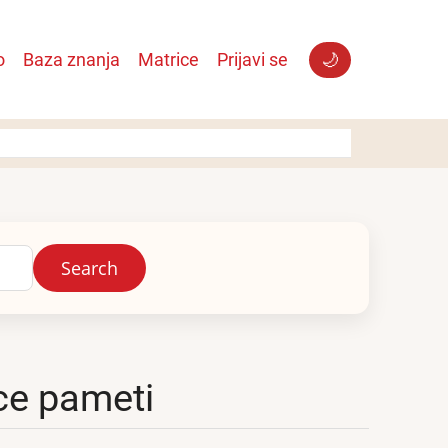
o
Baza znanja
Matrice
Prijavi se
🌙
rce pameti