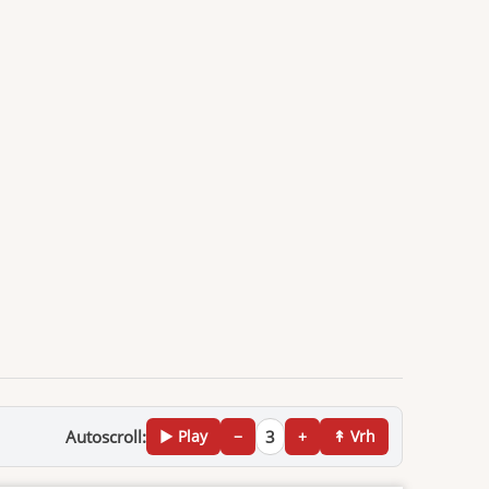
Autoscroll:
▶ Play
−
3
+
↟ Vrh