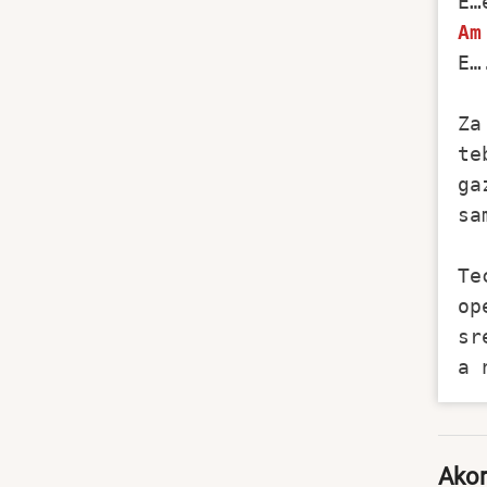
Am
E…
Za
te
ga
sa
Te
op
sr
Akor