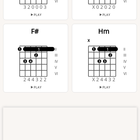
VI
VI
3 2 0 0 0 3
X 0 2 0 2 0
PLAY
PLAY
F#
Hm
x
II
II
1
1
1
1
III
III
2
2
IV
IV
3
4
3
3
V
V
VI
VI
2 4 4 3 2 2
X 2 4 4 3 2
PLAY
PLAY