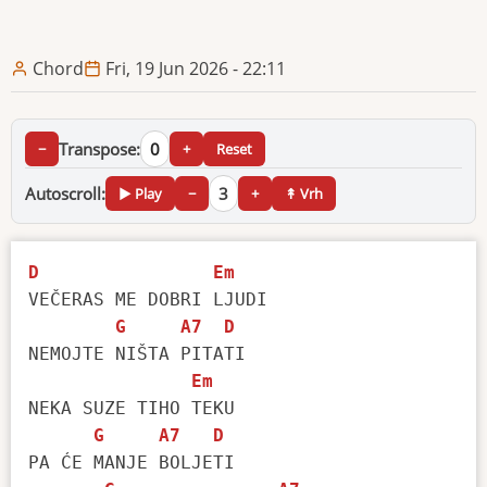
Chord
Fri, 19 Jun 2026 - 22:11
Transpose:
0
−
+
Reset
Autoscroll:
3
▶ Play
−
+
↟ Vrh
D
Em
VEČERAS ME DOBRI LJUDI

G
A7
D
NEMOJTE NIŠTA PITATI

Em
NEKA SUZE TIHO TEKU

G
A7
D
PA ĆE MANJE BOLJETI
