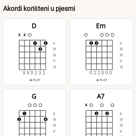
Akordi korišteni u pjesmi
D
Em
x
x
II
II
1
2
2
3
III
III
3
IV
IV
V
V
VI
VI
X X 0 2 3 2
0 2 2 0 0 0
PLAY
PLAY
G
A7
x
II
II
1
2
3
III
III
2
4
IV
IV
V
V