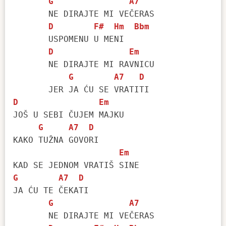
G
A7
       NE DIRAJTE MI VEČERAS

D
F#
Hm
Bbm
       USPOMENU U MENI

D
Em
       NE DIRAJTE MI RAVNICU

G
A7
D
D
Em
JOŠ U SEBI ČUJEM MAJKU

G
A7
D
KAKO TUŽNA GOVORI

Em
G
A7
D
JA ĆU TE ČEKATI

G
A7
       NE DIRAJTE MI VEČERAS
