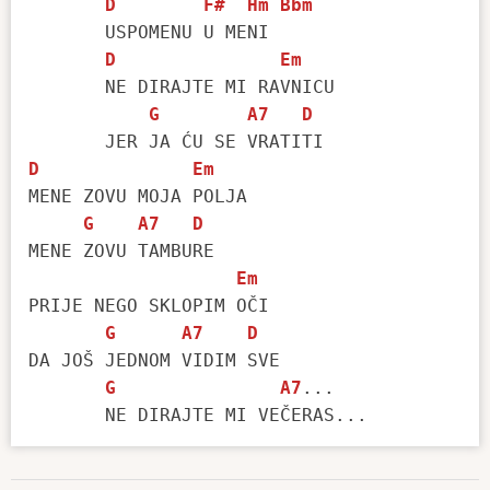
D
F#
Hm
Bbm
       USPOMENU U MENI

D
Em
       NE DIRAJTE MI RAVNICU

G
A7
D
D
Em
MENE ZOVU MOJA POLJA

G
A7
D
MENE ZOVU TAMBURE

Em
PRIJE NEGO SKLOPIM OČI

G
A7
D
DA JOŠ JEDNOM VIDIM SVE

G
A7
...
