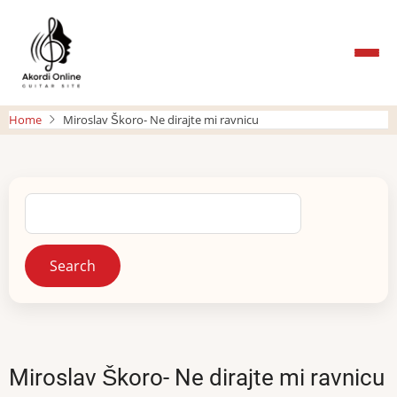
Skip
to
main
content
Home
Miroslav Škoro- Ne dirajte mi ravnicu
Search
Miroslav Škoro- Ne dirajte mi ravnicu