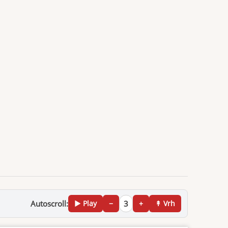
Autoscroll:
▶ Play
−
3
+
↟ Vrh