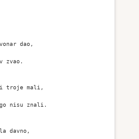
onar dao,

 zvao.

i troje mali,

go nisu znali.

a davno,
