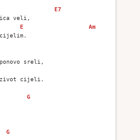
E7
Am
ca veli,

E
Am
ijelim.

ponovo sreli,

                                         
zivot cijeli.

G
G