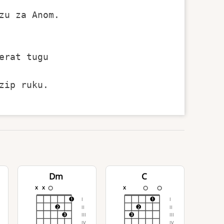
u za Anom.

rat tugu

ip ruku.

Dm
C
x
x
x
I
I
1
1
II
II
2
2
III
III
3
3
IV
IV