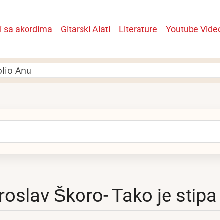
i sa akordima
Gitarski Alati
Literature
Youtube Vide
n
olio Anu
arch
roslav Škoro- Tako je stipa