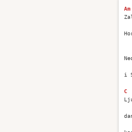
Am
Za
Ho
Ne
  
i 
C
Lj
da