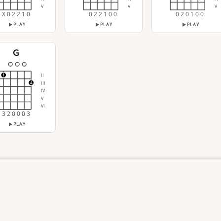
V
V
V
X 0 2 2 1 0
0 2 2 1 0 0
0 2 0 1 0 0
PLAY
PLAY
PLAY
G
II
1
III
4
IV
V
VI
3 2 0 0 0 3
PLAY