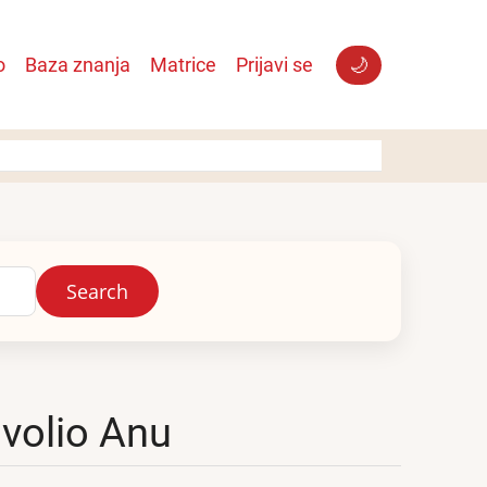
o
Baza znanja
Matrice
Prijavi se
🌙
 volio Anu