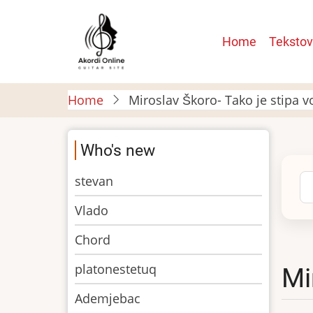
Skip
to
Main
Home
Tekstov
main
navigatio
content
Home
Miroslav Škoro- Tako je stipa v
Who's new
stevan
Se
Vlado
Chord
platonestetuq
Mi
Ademjebac