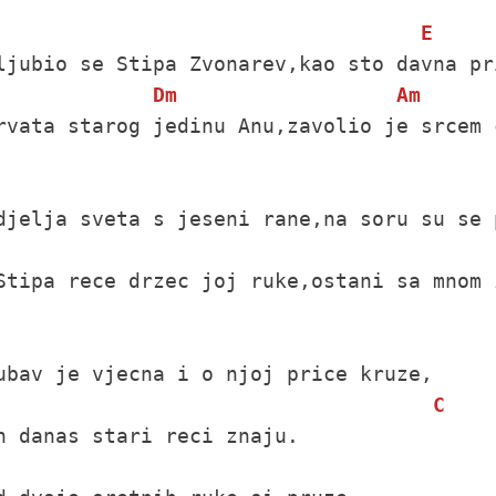
E
ljubio se Stipa Zvonarev,kao sto davna pri
Dm
Am
rvata starog jedinu Anu,zavolio je srcem c
djelja sveta s jeseni rane,na soru su se 
                                         
Stipa rece drzec joj ruke,ostani sa mnom 
ubav je vjecna i o njoj price kruze,

C
n danas stari reci znaju.
