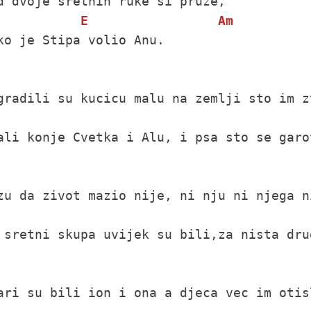
d dvoje sretnih ruke si pruze,

E
Am
ko je Stipa volio Anu.

gradili su kucicu malu na zemlji sto im zv
ali konje Cvetka i Alu, i psa sto se garov
zu da zivot mazio nije, ni nju ni njega n
 sretni skupa uvijek su bili,za nista dru
ari su bili ion i ona a djeca vec im otisl