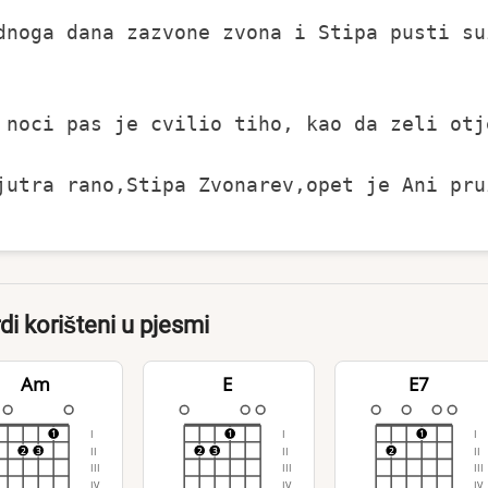
dnoga dana zazvone zvona i Stipa pusti suz
 noci pas je cvilio tiho, kao da zeli otje
jutra rano,Stipa Zvonarev,opet je Ani pruz
di korišteni u pjesmi
Am
E
E7
I
I
I
1
1
1
II
II
II
2
3
2
3
2
III
III
III
IV
IV
IV