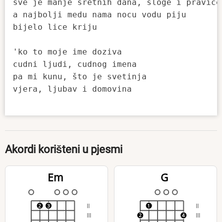
sve je manje sretnih dana, sloge i pravice

a najbolji medu nama nocu vodu piju

bijelo lice kriju

'ko to moje ime doziva

cudni ljudi, cudnog imena

pa mi kunu, što je svetinja

vjera, ljubav i domovina

Akordi korišteni u pjesmi
Em
G
II
II
2
3
1
III
III
2
4