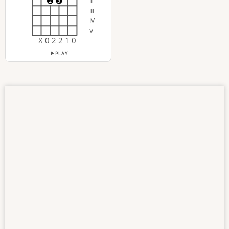
II
2
3
III
IV
V
X 0 2 2 1 0
PLAY