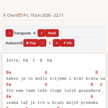
Chord
Fri, 19 Jun 2026 - 22:11
Transpose:
0
−
+
Reset
Autoscroll:
3
▶ Play
−
+
↟ Vrh
Intro: Em  C  D  Em

Em
G
D
Em
G
D
C
Em
G