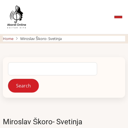
Skip
to
main
content
Home
Miroslav Škoro- Svetinja
Search
Miroslav Škoro- Svetinja