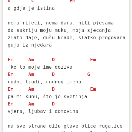
D
C
Em
a gdje je istina

nema rijeci, nema dara, niti pjesama

da sakriju moju muku, moja sjecanja

zlato daje, dušu krade, slatko progovara

guja iz njedara

Em
Am
D
Em
Em
Am
D
G
Em
Am
D
Em
Em
Am
D
vjera, ljubav i domovina

na sve strane dižu glave ptice rugalice
