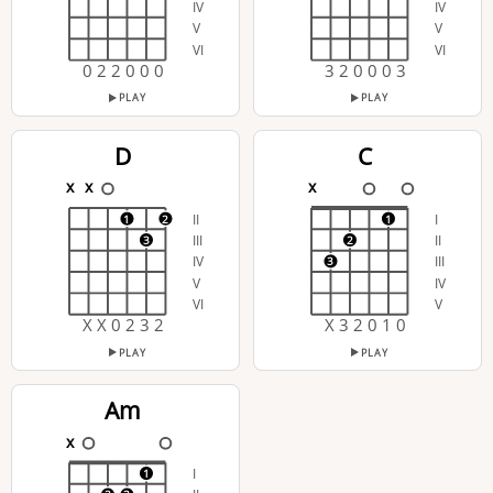
IV
IV
V
V
VI
VI
0 2 2 0 0 0
3 2 0 0 0 3
PLAY
PLAY
D
C
x
x
x
II
I
1
2
1
III
II
3
2
IV
III
3
V
IV
VI
V
X X 0 2 3 2
X 3 2 0 1 0
PLAY
PLAY
Am
x
I
1